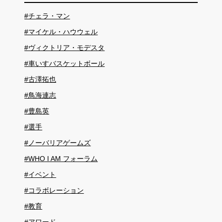
#チェラ・マン
#マイケル・ハウウェル
#ヴィクトリア・モデスタ
#車いすバスケットボール
#古澤拓也
#鳥海連志
#豊島英
#選手
#ノーバリアゲームズ
#WHO I AM フォーラム
#イベント
#コラボレーション
#教育
#アワード