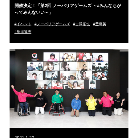
開催決定！「第2回 ノーバリアゲームズ ～#みんなちが
ってみんないい～」
#イベント
#ノーバリアゲームズ
#古澤拓也
#豊島英
#鳥海連志
2021.1.20