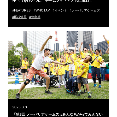
が「心をひとつに」チームメイトとともに奮戦！
#FEATURES!
#WHO I AM
#イベント
#ノーバリアゲームズ
#国枝慎吾
#豊島英
2023.3.8
「第3回 ノーバリアゲームズ #みんなちがってみんない