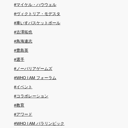
#マイケル・ハウウェル
#ヴィクトリア・モデスタ
#車いすバスケットボール
#古澤拓也
#鳥海連志
#豊島英
#選手
#ノーバリアゲームズ
#WHO I AM フォーラム
#イベント
#コラボレーション
#教育
#アワード
#WHO I AM パラリンピック