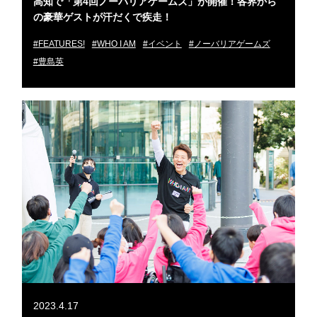
高知で「第4回ノーバリアゲームズ」が開催！各界から
の豪華ゲストが汗だくで疾走！
#FEATURES!
#WHO I AM
#イベント
#ノーバリアゲームズ
#豊島英
2023.4.17