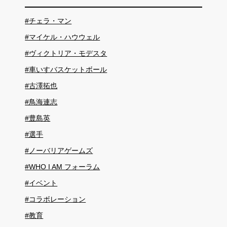
#チェラ・マン
#マイケル・ハウウェル
#ヴィクトリア・モデスタ
#車いすバスケットボール
#古澤拓也
#鳥海連志
#豊島英
#選手
#ノーバリアゲームズ
#WHO I AM フォーラム
#イベント
#コラボレーション
#教育