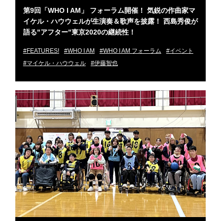
第9回「WHO I AM」 フォーラム開催！ 気鋭の作曲家マ
イケル・ハウウェルが生演奏＆歌声を披露！ 西島秀俊が
語る"アフター"東京2020の継続性！
#FEATURES!
#WHO I AM
#WHO I AM フォーラム
#イベント
#マイケル・ハウウェル
#伊藤智也