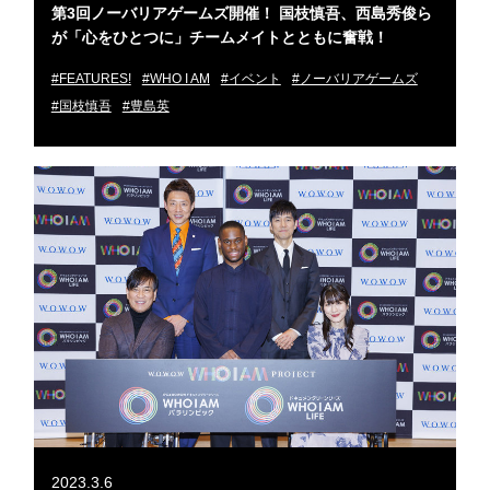
第3回ノーバリアゲームズ開催！ 国枝慎吾、西島秀俊ら
が「心をひとつに」チームメイトとともに奮戦！
#FEATURES!
#WHO I AM
#イベント
#ノーバリアゲームズ
#国枝慎吾
#豊島英
2023.3.6