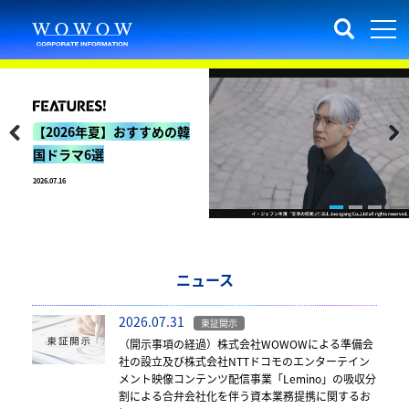
26年夏】おすすめの韓
ラマ6選
Previous
Next
1
2
3
ニュース
2026.07.31
東証開示
（開示事項の経過）株式会社WOWOWによる準備会
社の設立及び株式会社NTTドコモのエンターテイン
メント映像コンテンツ配信事業「Lemino」の吸収分
割による合弁会社化を伴う資本業務提携に関するお