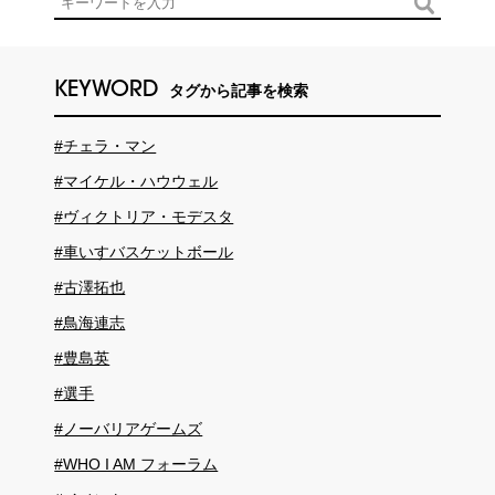
KEYWORD
タグから記事を検索
#チェラ・マン
#マイケル・ハウウェル
#ヴィクトリア・モデスタ
#車いすバスケットボール
#古澤拓也
#鳥海連志
#豊島英
#選手
#ノーバリアゲームズ
#WHO I AM フォーラム