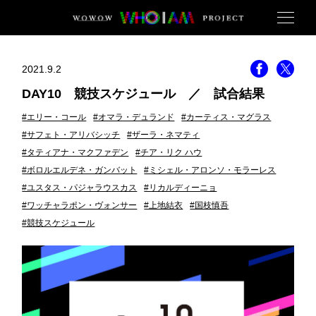
2021.9.2
DAY10 競技スケジュール ／ 試合結果
#エリー・コール
#オマラ・デュランド
#カーティス・マグラス
#サフェト・アリバシッチ
#ザーラ・ネマティ
#タティアナ・マクファデン
#チア・リク ハウ
#ボロルエルデネ・ガンバット
#ミシェル・アロンソ・モラーレス
#ユスタス・パジャラウスカス
#リカルディーニョ
#ワッチャラポン・ヴォンサー
#上地結衣
#国枝慎吾
#競技スケジュール