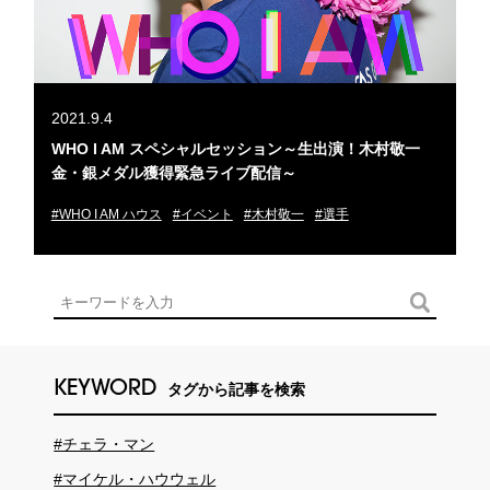
2021.9.4
WHO I AM スペシャルセッション～生出演！木村敬一
金・銀メダル獲得緊急ライブ配信～
#WHO I AM ハウス
#イベント
#木村敬一
#選手
KEYWORD
タグから記事を検索
#チェラ・マン
#マイケル・ハウウェル