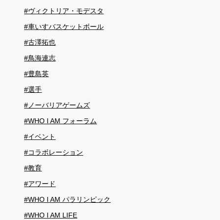
#ヴィクトリア・モデスタ
#車いすバスケットボール
#古澤拓也
#鳥海連志
#豊島英
#選手
#ノーバリアゲームズ
#WHO I AM フォーラム
#イベント
#コラボレーション
#教育
#アワード
#WHO I AM パラリンピック
#WHO I AM LIFE