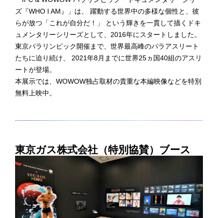
ズ『WHO I AM』」は、 躍動する世界中の多様な個性と、彼
らが放つ「これが自分だ！」 という輝きを一貫して描くドキ
ュメンタリーシリーズとして、2016年にスタートしました。
東京パラリンピック開催まで、世界最高峰のパラアスリート
たちに迫り続け、 2021年8月までに世界25ヵ国40組のアスリ
ートが登場。
本展示では、WOWOW独占取材の貴重な本編映像などを特別
無料上映中。
東京ガス株式会社（特別協賛）ブース