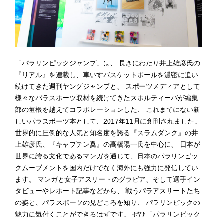
「パラリンピックジャンプ」は、 長きにわたり井上雄彦氏の
『リアル』を連載し、車いすバスケットボールを濃密に追い
続けてきた週刊ヤングジャンプと、 スポーツメディアとして
様々なパラスポーツ取材を続けてきたスポルティーバが編集
部の垣根を越えてコラボレーションした、 これまでにない新
しいパラスポーツ本として、2017年11月に創刊されました。
世界的に圧倒的な人気と知名度を誇る『スラムダンク』の井
上雄彦氏、『キャプテン翼』の高橋陽一氏を中心に、 日本が
世界に誇る文化であるマンガを通じて、日本のパラリンピッ
クムーブメントを国内だけでなく海外にも強力に発信してい
ます。 マンガと女子アスリートのグラビア、そして選手イン
タビューやレポート記事などから、 戦うパラアスリートたち
の姿と、パラスポーツの見どころを知り、 パラリンピックの
魅力に気付くことができるはずです。 ぜひ「パラリンピック