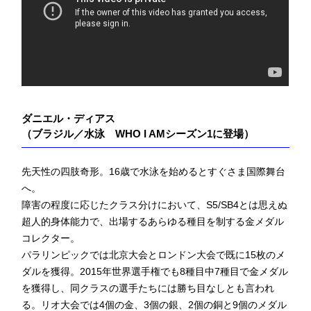
ダニエル・ディアス
（ブラジル／水泳
WHO I AMシーズン1に登場）
先天性の四肢奇形。16歳で水泳を始めるとすぐさま国際舞台
へ。
障害の程度に応じたクラス分けにおいて、S5/SB4とは思えぬ
超人的身体能力で、出場するあらゆる種目を制する金メダル
コレクター。
パラリンピックでは北京大会とロンドン大会で既に15枚のメ
ダルを獲得。2015年世界選手権でも8種目中7種目で金メダル
を獲得し、同クラスの選手たちには勝ち目なしとも言われ
る。リオ大会では4個の金、3個の銀、2個の銅と9個のメダル