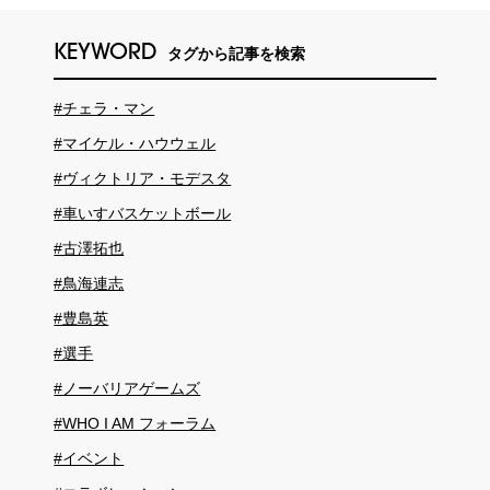
KEYWORD
タグから記事を検索
#チェラ・マン
#マイケル・ハウウェル
#ヴィクトリア・モデスタ
#車いすバスケットボール
#古澤拓也
#鳥海連志
#豊島英
#選手
#ノーバリアゲームズ
#WHO I AM フォーラム
#イベント