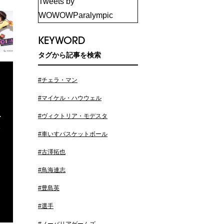
Tweets by
WOWOWParalympic
KEYWORD
タグから記事を検索
#チェラ・マン
#マイケル・ハウウェル
#ヴィクトリア・モデスタ
ー
#車いすバスケットボール
#古澤拓也
#鳥海連志
#豊島英
#選手