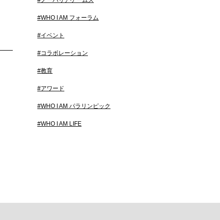
#ノーバリアゲームズ
#WHO I AM フォーラム
#イベント
#コラボレーション
#教育
#アワード
#WHO I AM パラリンピック
#WHO I AM LIFE