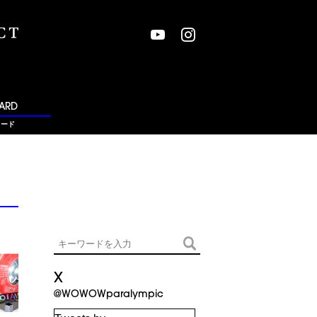
ARD
ワード
X
@WOWOWparalympic