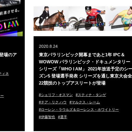
2020.8.24
） 登場のア
東京パラリンピック開幕まであと1年 IPC＆
WOWOW パラリンピック・ドキュメンタリー
シリーズ「WHO I AM」 2021年放送予定のシ
ティネ
ズン5 登場選手発表 シリーズを通し東京大会全
22競技のトップアスリートが登場
#シェリフ・オスマン
#スティナ・タンゲ
リー
#チア・リク ハウ
#マルクス・レーム
#ローレン・ラウルズ＆ローレンス・ホワイトリー
#伊藤智也
#選手