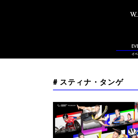
EV
イベ
# スティナ・タンゲ