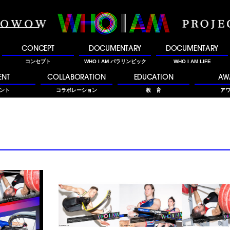
CONCEPT
DOCUMENTARY
DOCUMENTARY
コンセプト
WHO I AM パラリンピック
WHO I AM LIFE
ENT
COLLABORATION
EDUCATION
AW
ント
コラボレーション
教 育
ア