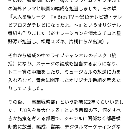
その後、編成部内の担当替えでプライムチャンネルで
の海外ドラマと映画の編成を担当しました。その頃
『大人番組リーグ TV Bros.TV ～異色テレビ誌・テレ
ビブロスがテレビになったよ。～』というオリジナル
番組も作りました（※ナレーションを清水ミチコと星
野源が担当し、松尾スズキ、片桐仁らが出演）。
それから編成の中でライブチャンネルのデスク（統
括）になり、ステージの編成も担当するようになり、
トニー賞の中継をしたり、ミュージカルの放送に力を
入れるなど、舞台に関連したオリジナル番組を考えた
りしていました。
その後、「事業戦略部」という部署に2年くらいいまし
た。「加入を最大化する」という目標の下、何をすべ
きか施策を考える部署で、ジャンルに関係なく部署横
断的に放送、編成、営業、デジタルマーケティングな