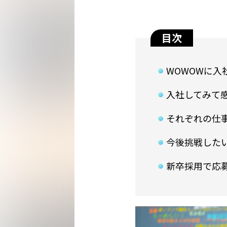
目次
WOWOWに入
入社してみて感
それぞれの仕
今後挑戦した
新卒採用で応