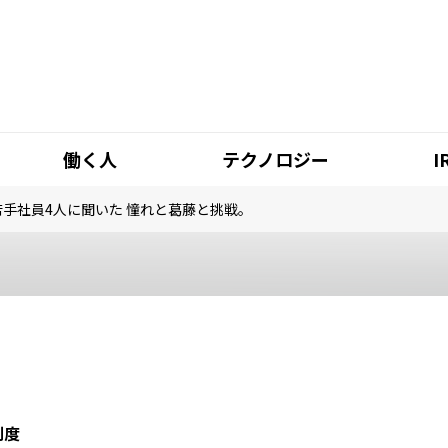
働く人
テクノロジー
I
若手社員4人に聞いた 憧れと葛藤と挑戦。
制度