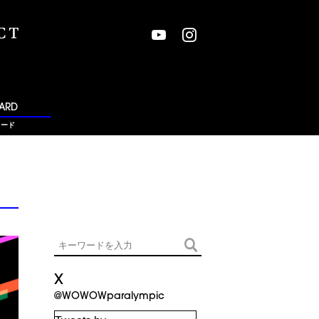
ARD
ワード
X
@WOWOWparalympic