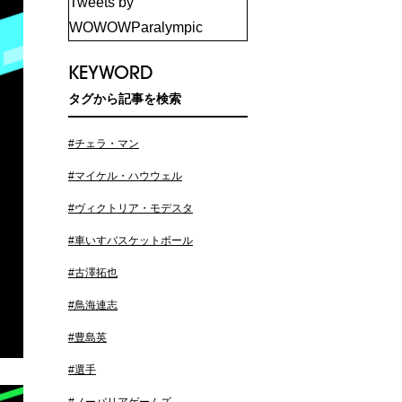
Tweets by
WOWOWParalympic
KEYWORD
タグから記事を検索
#チェラ・マン
#マイケル・ハウウェル
#ヴィクトリア・モデスタ
#車いすバスケットボール
#古澤拓也
#鳥海連志
#豊島英
#選手