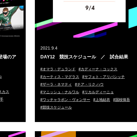
2021.9.4
）登場のア
DAY12 競技スケジュール ／ 試合結果
#オマラ・デュランド
#カディーナ・コックス
カ
#カーティス・マグラス
#サフェト・アリバシッチ
#ザーラ・ネマティ
#チア・リク ハウ
スカス
#マニッシュ・ナルワル
#リカルディーニョ
選手
#ワッチャラポン・ヴォンサー
#上地結衣
#国枝慎吾
#競技スケジュール