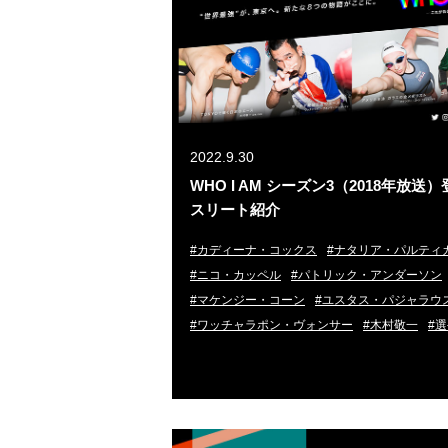
2022.9.30
WHO I AM シーズン3（2018年放送
スリート紹介
#カディーナ・コックス
#ナタリア・パルティ
#ニコ・カッペル
#パトリック・アンダーソン
#マケンジー・コーン
#ユスタス・パジャラウ
#ワッチャラポン・ヴォンサー
#木村敬一
#