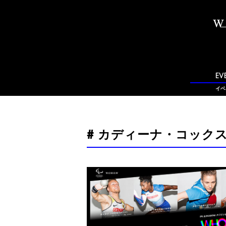
EV
イベ
# カディーナ・コック