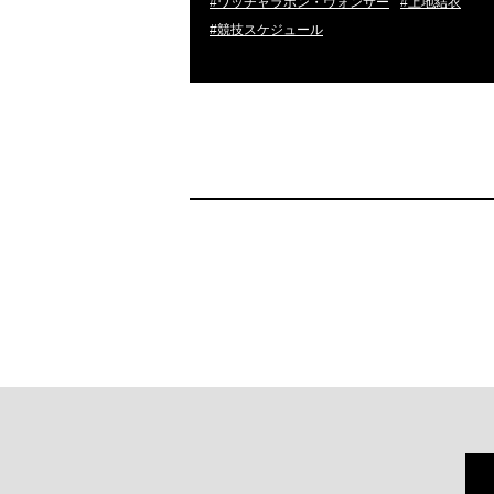
#ワッチャラポン・ヴォンサー
#上地結衣
#競技スケジュール