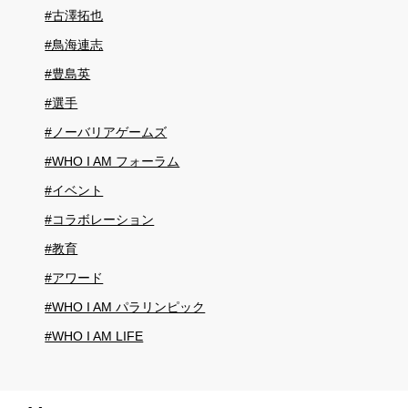
#古澤拓也
#鳥海連志
#豊島英
#選手
#ノーバリアゲームズ
#WHO I AM フォーラム
#イベント
#コラボレーション
#教育
#アワード
#WHO I AM パラリンピック
#WHO I AM LIFE