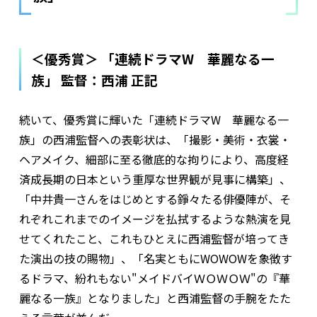
＜優秀賞＞ 「連続ドラマW 華麗なる一
族」 監督：西浦 正記
続いて、優秀賞に輝いた「連続ドラマW 華麗なる一
族」の西浦監督への表彰状は、「撮影・美術・衣裳・
ヘアメイク、細部に至る徹底的な拘りにより、高度経
済成長期の日本という重厚な世界観が見事に構築」、
「中井貴一さんをはじめとする錚々たる俳優陣が、そ
れぞれこれまでのイメージを払拭するような熱演を見
せてくれたこと、これもひとえに西浦監督が培ってき
た演出の技の賜物」、「名実ともにWOWOWを象徴す
るドラマ、紛れもない"メイドバイＷＯＷＯＷ"の『華
麗なる一族』となりました」と西浦監督の手腕をたた