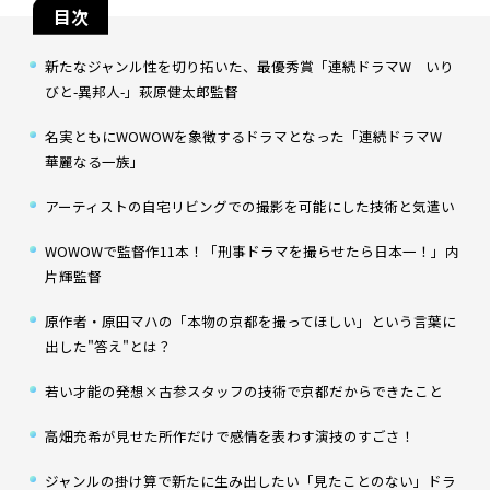
目次
新たなジャンル性を切り拓いた、最優秀賞「連続ドラマW いり
びと-異邦人-」萩原健太郎監督
名実ともにWOWOWを象徴するドラマとなった「連続ドラマW
華麗なる一族」
アーティストの自宅リビングでの撮影を可能にした技術と気遣い
WOWOWで監督作11本！「刑事ドラマを撮らせたら日本一！」内
片輝監督
原作者・原田マハの「本物の京都を撮ってほしい」という言葉に
出した"答え"とは――？
若い才能の発想×古参スタッフの技術で京都だからできたこと
高畑充希が見せた所作だけで感情を表わす演技のすごさ！
ジャンルの掛け算で新たに生み出したい「見たことのない」ドラ