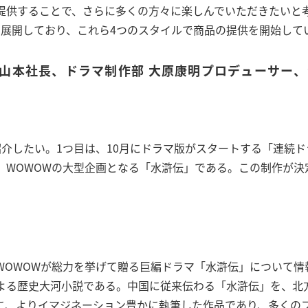
提供することで、さらに多くの方々に楽しんでいただきたいと
を展開しており、これら4つのスタイルで商品の提供を開始して
（山本社長、ドラマ制作部 大原康明プロデューサー、
紹介したい。1つ目は、10月にドラマ版がスタートする「連続
、WOWOWの大型企画となる「水滸伝」である。この制作が決
。
】
WOWOWが総力を挙げて贈る巨編ドラマ「水滸伝」について情
よる歴史大河小説である。中国に従来伝わる「水滸伝」を、北
に、よりイマジネーション豊かに執筆した作品であり、多くの