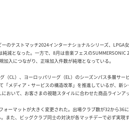
lやラグビーのテストマッチ2024インターナショナルシリーズ、LP
減となった。一方で、8月は音楽フェスのSUMMERSONIC 
などが新規加入につながり、正味加入件数が純増となっている。
ーグ（CL）、ヨーロッパリーグ（EL）のシーズンパス多層サ
して「メディア・サービスの構造改革」を推進しているが、新シ
ELにおいて、お客さまの視聴スタイルに合わせた商品ラインア
会フォーマットが大きく変更された。出場クラブ数が32から36に
なる。また、ビッグクラブ同士の対決が各マッチデーで必ず実現