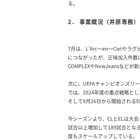
る。
2． 事業概況（井原専務）
7月は、L'Arc～en～Cie
につながったが、正味加入件数は純
COMPLEXやNewJeans
次に、UEFAチャンピオンズリ
では、2024年度の重点戦略と
そして9月26日から開始される
今シーズンより、CLとELは大
試合以上増加して189試合と
度もスケールアップしている。