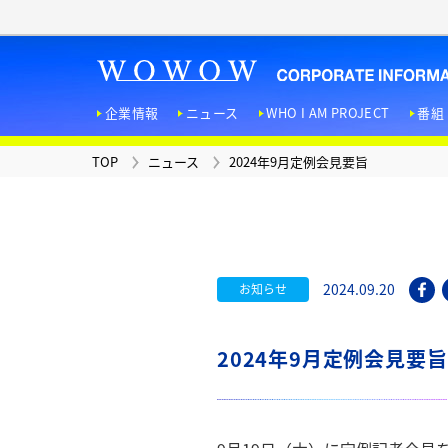
企業情報
ニュース
WHO I AM PROJECT
番組
TOP
ニュース
2024年9月定例会見要旨
TOP
ニュース
WHO I AM PROJECT
お問い合わせ
広報マガジン
「ＦＥＡＴＵＲＥＳ！」
企業情報
番組・サービス
IR情報
採用情報
法人向けサービス
サステナビリティへの取り
組み
D
2024.09.20
お知らせ
2024年9月定例会見要旨