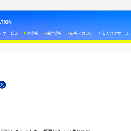
・サービス
IR情報
採用情報
広報マガジン
法人向けサービ
＜経営方針＞
エンターテインメント文化への寄与
トップメッセージ
ドラマW
新卒採用
ホテル用視聴サービス
＜業績・財務情報＞
人権尊重
会社概要
ノンフィクションW
インターンシップ
企業タイアップ
＜IR資料室＞
EI
役員紹介
WOWOW FILMS
キャリア採用
＜株式情報＞
社員の働きがい向上とエンパワーメント
事業内容
WOWOW Lab
障がい者採用
IRカレンダー
環境への取り組み
企業理念 / パーパス / ビジョン
受賞歴
個人投資家の皆さま
行動指針 / 企業行動規範 / リスク管理方針 / 反社会的勢力排除ポリシー
WOWOW放送センター