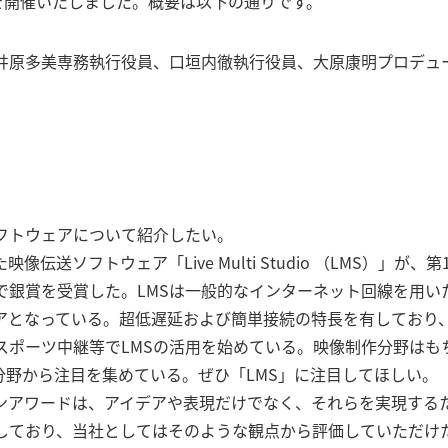
を開催いたしました。概要は以下の通りです。
＜その他IR関連情報＞
沿革
夢中のトビラボ
井原多美専務執行役員、口垣内徹執行役員、大原康明プロデュ
＜アーカイブ＞30周年サイト
フトウェアについて紹介したい。
像伝送ソフトウェア「Live Multi Studio （LMS）」
で銀賞を受賞した。LMSは一般的なインターネット回線を用い
アとなっている。超低遅延および簡単接続の特長を有しており
ポーツ中継等でLMSの活用を始めている。映像制作分野はもちろ
分野から注目を集めている。ぜひ「LMS」に注目してほしい。
ンアワードは、アイデアや表現だけでなく、それらを実現する
しており、当社としてはそのような観点から評価していただけ