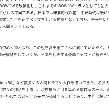
WOWOWで映像化し、これまでのWOWOWドラマとしても最
紀初頭）の中国である。日本では鎌倉時代以前、平安時代以後に
腐敗した世を正すべく立ち上がる物語となっており、未来を切
く人間ドラマである。
の中心人物となり、この役を織田裕二さんに演じていただく。
情報解禁をしていくが、日本を代表する豪華キャストが勢ぞろ
shima 50』など数多くの人間ドラマや大作を描いてきた、名
ど数々の作品を手掛け、現在最も注目を集める劇作家の一人、
の手掛けた舞台を北方先生が称賛するほどであり、本作は藤沢