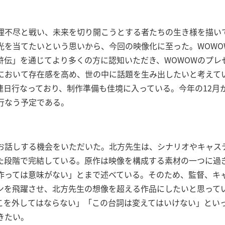
理不尽と戦い、未来を切り開こうとする者たちの生き様を描い
光を当てたいという思いから、今回の映像化に至った。WOWO
滸伝」を通じてより多くの方に認知いただき、WOWOWのプレ
において存在感を高め、世の中に話題を生み出したいと考えて
連日行なっており、制作準備も佳境に入っている。今年の12月
行なう予定である。
お話しする機会をいただいた。北方先生は、シナリオやキャス
た段階で完結している。原作は映像を構成する素材の一つに過
作っては意味がない」とまで述べている。そのため、監督、キ
ンを飛躍させ、北方先生の想像を超える作品にしたいと思って
こを外してはならない」「この台詞は変えてはいけない」とい
きたい。