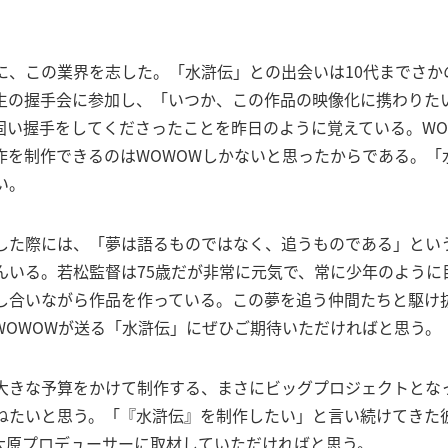
に、この業界を志した。「水滸伝」との出会いは10代までさか
生の握手会に参加し、「いつか、この作品の映像化に携わりた
固い握手をしてくださったことを昨日のように覚えている。WO
作を制作できるのはWOWOWしかないと思ったからである。「
い。
した際には、「夢は語るものではなく、追うものである」とい
んいる。若松監督は75歳だが非常に元気で、常に少年のように
し合いながら作品を作っている。この夢を追う仲間たちと駆け
WOWOWが送る「水滸伝」にぜひご期待いただければと思う。
大きな予算をかけて制作する、まさにビッグプロジェクトとな
ねたいと思う。「『水滸伝』を制作したい」と言い続けてきた
大原プロデューサーに取材していただければと思う。