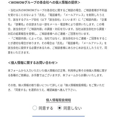
＜WOWOWグループの各会社への個人情報の提供＞
・当社以外のWOWOWグループの各会社に関するご相談の場合、ご相談者様が不利益
を受けることのないよう「氏名」「電話番号」「メールアドレス」を削除したうえ
で、該当するグループ会社（以下「該当会社」といいます）に「ご相談内容」「企業
名」「部署名」の全部または一部をメール・電話等により提供いたします。この場
合、該当会社が「ご相談内容」の調査・対応を行います。当社は該当会社から調査・
対応の結果報告を受領し、ご相談者様へのご連絡・ご回答を行います。
・「ご相談内容」によっては、当社ではなく、該当会社からご連絡・ご回答をするこ
とが適切な場合があります。その場合は「氏名」「電話番号」「メールアドレス」を
該当会社に提供する必要があるため、ご相談者様にあらかじめお伝えしたうえで、同
意をいただきます。
＜個人情報に関するお問い合わせ＞
本フォームから入力いただいた個人情報の訂正等、利用停止等その他個人情報に関す
る各種のご依頼は、お手数ではございますが、本フォームからお願いいたします。
その他、個人情報の取り扱いについて詳しくは「個人情報取扱規程」をご覧いただ
き、「同意する」を選択のうえ、確認画面へ進んで下さい。
個人情報取扱規程
同意する
同意しない