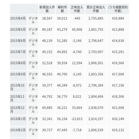
新規加入件
解約件
正味加入
累計正味加入
(うち複数契約
数
数
件数
件数
件数)
2015年4月
デジタ
38,567
39,012
-445
2,755,885
410,884
ル
2015年5月
デジタ
89,187
43,279
45,908
2,801,793
413,888
ル
2015年6月
デジタ
48,139
51,285
-3,146
2,798,647
414,638
ル
2015年7月
デジタ
40,152
44,892
-4,740
2,793,907
415,291
ル
2015年8月
デジタ
52,528
39,934
12,594
2,806,501
416,566
ル
2015年9月
デジタ
46,555
49,700
-3,145
2,803,356
417,008
ル
2015年10
デジタ
39,377
46,349
-6,972
2,796,384
417,156
月
ル
2015年11
デジタ
44,792
36,770
8,022
2,804,406
418,306
月
ル
2015年12
デジタ
69,885
36,221
33,664
2,838,070
421,608
月
ル
2016年1月
デジタ
32,341
56,154
-23,813
2,814,257
420,149
ル
2016年2月
デジタ
39,727
47,445
-7,718
2,806,539
419,132
ル