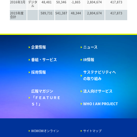
2016年3月
デジタ
48,481
50,346
-1,865
2,804,674
417,873
ル
2015年度
589,731
541,387
48,344
2,804,674
417,873
合計
企業情報
ニュース
番組・サービス
IR情報
採用情報
サステナビリティへ
の取り組み
広報マガジン
法人向けサービス
「ＦＥＡＴＵＲＥ
WHO I AM PROJECT
Ｓ！」
WOWOWオンライン
サイトマップ