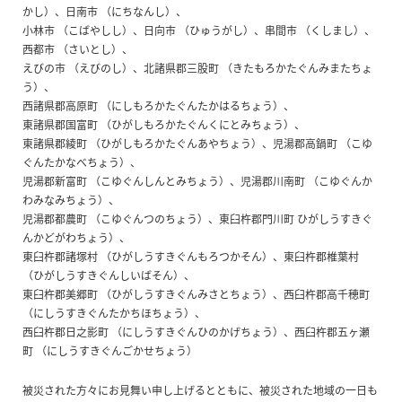
かし）、日南市 （にちなんし）、
小林市 （こばやしし）、日向市 （ひゅうがし）、串間市 （くしまし）、
西都市 （さいとし）、
えびの市 （えびのし）、北諸県郡三股町 （きたもろかたぐんみまたちょ
う）、
西諸県郡高原町 （にしもろかたぐんたかはるちょう）、
東諸県郡国富町 （ひがしもろかたぐんくにとみちょう）、
東諸県郡綾町 （ひがしもろかたぐんあやちょう）、児湯郡高鍋町 （こゆ
ぐんたかなべちょう）、
児湯郡新富町 （こゆぐんしんとみちょう）、児湯郡川南町 （こゆぐんか
わみなみちょう）、
児湯郡都農町 （こゆぐんつのちょう）、東臼杵郡門川町 ひがしうすきぐ
んかどがわちょう）、
東臼杵郡諸塚村 （ひがしうすきぐんもろつかそん）、東臼杵郡椎葉村
（ひがしうすきぐんしいばそん）、
東臼杵郡美郷町 （ひがしうすきぐんみさとちょう）、西臼杵郡高千穂町
（にしうすきぐんたかちほちょう）、
西臼杵郡日之影町 （にしうすきぐんひのかげちょう）、西臼杵郡五ヶ瀬
町 （にしうすきぐんごかせちょう）
被災された方々にお見舞い申し上げるとともに、被災された地域の一日も