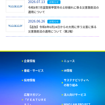
2026.07.13
お知らせ
令和8年7月滋賀県甲賀市の土砂崩れに係る災害救助法の
適用について
2026.06.26
お知らせ
【追加】令和8年6月24日からの大雨に伴う災害に係る
災害救助法の適用について（第2報）
企業情報
ニュース
番組・サービス
IR情報
採用情報
サステナビリティへ
の取り組み
広報マガジン
法人向けサービス
「ＦＥＡＴＵＲＥ
WHO I AM PROJECT
Ｓ！」