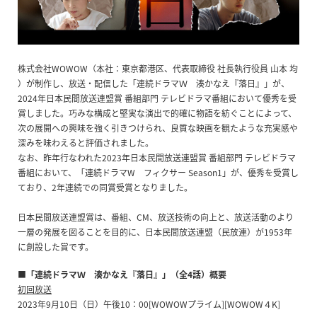
株式会社WOWOW（本社：東京都港区、代表取締役 社長執行役員 山本 均
）が制作し、放送・配信した「連続ドラマＷ 湊かなえ『落日』」が、
2024年日本民間放送連盟賞 番組部門 テレビドラマ番組において優秀を受
賞しました。巧みな構成と堅実な演出で的確に物語を紡ぐことによって、
次の展開への興味を強く引きつけられ、良質な映画を観たような充実感や
深みを味わえると評価されました。
なお、昨年行なわれた2023年日本民間放送連盟賞 番組部門 テレビドラマ
番組において、「連続ドラマW フィクサー Season1」が、優秀を受賞し
ており、2年連続での同賞受賞となりました。
日本民間放送連盟賞は、番組、CM、放送技術の向上と、放送活動のより
一層の発展を図ることを目的に、日本民間放送連盟（民放連）が1953年
に創設した賞です。
■「連続ドラマＷ 湊かなえ『落日』」（全4話）概要
初回放送
2023年9月10日（日）午後10：00[WOWOWプライム][WOWOW４K]