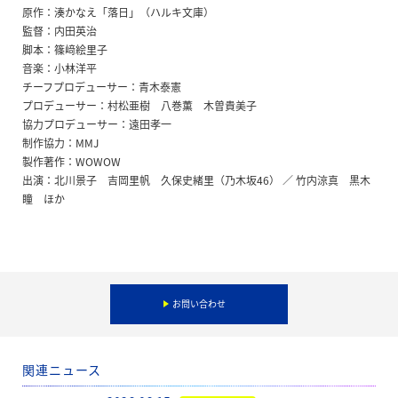
原作：湊かなえ「落日」（ハルキ文庫）
監督：内田英治
脚本：篠﨑絵里子
音楽：小林洋平
チーフプロデューサー：青木泰憲
プロデューサー：村松亜樹 八巻薫 木曽貴美子
協力プロデューサー：遠田孝一
制作協力：MMJ
製作著作：WOWOW
出演：北川景子 吉岡里帆 久保史緒里（乃木坂46） ／ 竹内涼真 黒木
瞳 ほか
お問い合わせ
関連ニュース