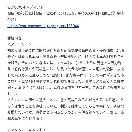
WOWOWオンデマンド
配信中[第1話無料配信 ※2024年10月1日(火)午後0:00～11月29日(金)午後
0:00］
https://wod.wowow.co.jp/program/178944
番組内容
＜ストーリー＞
初の監督作品で国際的な評価も得た新進気鋭の映画監督・長谷部香（北川
景子）は新人脚本家・甲斐真尋（吉岡里帆）に、映画の脚本の相談を持ち
かける。そのもととなるのは、１５年前、 引きこもりの男性・立石力輝
斗（竹内涼真）が高校生の妹・沙良（久保史緒里）を自宅で刺殺後、放火
して両親も死に至らしめた"笹塚町一家殺害事件"。そして事件が起きた小
さな町・笹塚町は真尋の生まれ故郷でもあった。真尋の師である人気脚本
家・大畠凜子（黒木瞳）は、真尋の背中を押す一方、この事件に興味を示
し......。
さらに、この事件を追うことは、香と真尋それぞれが抱える"ある過去"と
も向き合うことも意味していた。判決も確定しているこの事件を、香はな
ぜ撮りたいのか。真尋はどう向き合うのか。事件を調べていくうちに、衝
撃の真実にたどり着く。
＜スタッフ・キャスト＞