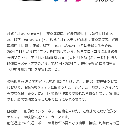
株式会社WOWOW(本社：東京都港区、代表取締役 社長執行役員 山本
均、以下「WOWOW」)と、株式会社TBSテレビ(本社：東京都港区、代表
取締役社長 龍宝 正峰、以下「TBS」)が2024年3月に無償提供を始め、
2024年11月から有料プランを開始している、独自プロトコルによる映像
伝送ソフトウェア「Live Multi Studio」(以下「LMS」)が、一般社団法人
映像情報メディア学会から、第52回・2024年度 技術振興賞 進歩開発賞
（現場運用部門）を受賞しました。
技術振興賞 進歩開発賞（現場運用部門）は、運用、開発、製造等の現場
において、映像情報メディアに関する方式、システム、機器、デバイスの
有益な改良、あるいは運用・技術管理面での優れた考案を行ない、実用に
供し、顕著な効果を示したものに与えられる賞です。
LMSは、一般的なインターネット回線を用いた、 これまでにない放送ク
オリティーの映像伝送ソフトウェアです。
超低遅延での伝送、ポートの開放が不要となり簡単に接続、制御信号の送