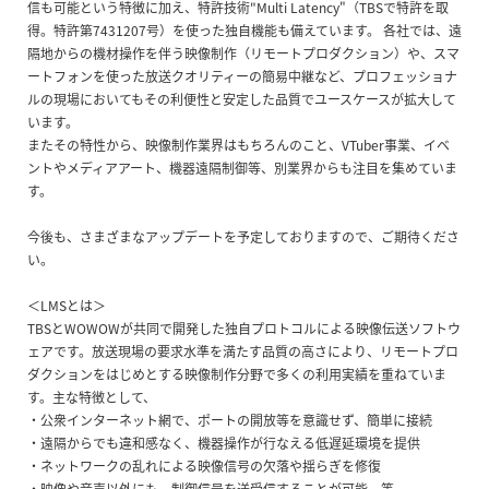
信も可能という特徴に加え、特許技術"Multi Latency"（TBSで特許を取
得。特許第7431207号）を使った独自機能も備えています。 各社では、遠
隔地からの機材操作を伴う映像制作（リモートプロダクション）や、スマ
ートフォンを使った放送クオリティーの簡易中継など、プロフェッショナ
ルの現場においてもその利便性と安定した品質でユースケースが拡大して
います。
またその特性から、映像制作業界はもちろんのこと、VTuber事業、イベ
ントやメディアアート、機器遠隔制御等、別業界からも注目を集めていま
す。
今後も、さまざまなアップデートを予定しておりますので、ご期待くださ
い。
＜LMSとは＞
TBSとWOWOWが共同で開発した独自プロトコルによる映像伝送ソフトウ
ェアです。放送現場の要求水準を満たす品質の高さにより、リモートプロ
ダクションをはじめとする映像制作分野で多くの利用実績を重ねていま
す。主な特徴として、
・公衆インターネット網で、ポートの開放等を意識せず、簡単に接続
・遠隔からでも違和感なく、機器操作が行なえる低遅延環境を提供
・ネットワークの乱れによる映像信号の欠落や揺らぎを修復
・映像や音声以外にも、制御信号を送受信することが可能 等