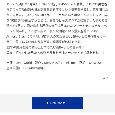
ドーム公演にて"男祭りFINAL"と題して45000人を動員。それぞれ男性客
限定ライブ動員数の日本記録を更新するという快挙を達成し、幕を閉じた
かに思えた。しかし2023年7月、コロナ禍という暗いトンネルを抜け、再
び"男祭り"が復活することに。真夏の日産スタジアムに集まった男たちは
延べ約7万人。魂の震える圧巻の景色は日本のコンサート史に大きな１ペ
ージを刻んだ。そんな伝説の一夜を映画館という没入空間でDolby
Atmos、5.1chにて再現。約7万人の男たちとUVERworldの熱演をもう一
度生で見ているかのような至高の臨場感が体験できる。
12年の歳月を経て積み上げてきたUVERworldの金字塔！
真夏に行なわれた男たちの熱き祭典を全曲ノーカットでご堪能あれ！！
出演：UVERworld 製作：Sony Music Labels Inc. 配給：WOWOW
全国公開日：2024年2月9日
以上
お問い合わせ