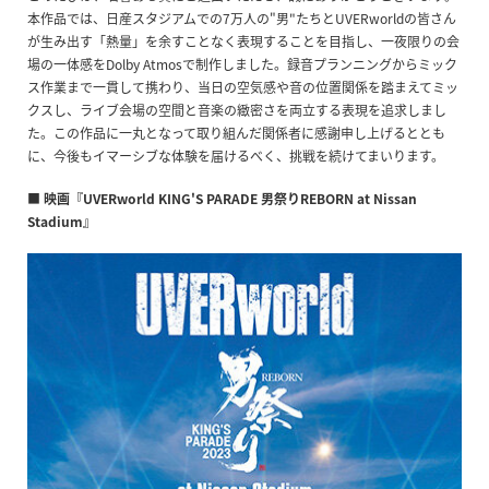
本作品では、日産スタジアムでの7万人の"男"たちとUVERworldの皆さん
が生み出す「熱量」を余すことなく表現することを目指し、一夜限りの会
場の一体感をDolby Atmosで制作しました。録音プランニングからミック
ス作業まで一貫して携わり、当日の空気感や音の位置関係を踏まえてミッ
クスし、ライブ会場の空間と音楽の緻密さを両立する表現を追求しまし
た。この作品に一丸となって取り組んだ関係者に感謝申し上げるととも
に、今後もイマーシブな体験を届けるべく、挑戦を続けてまいります。
■ 映画『UVERworld KING'S PARADE 男祭りREBORN at Nissan
Stadium』