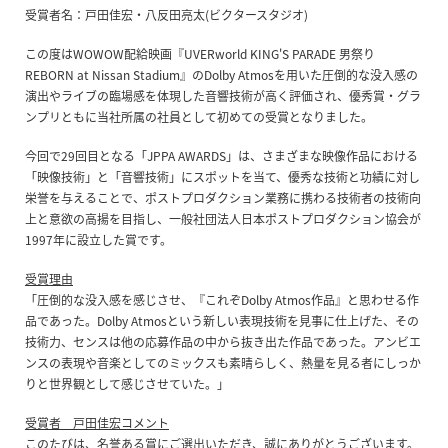
受賞者名：戸田佳宏・八反田亮太(ビクタースタジオ)
この度はWOWOW配給映画『UVERworld KING'S PARADE 男祭り
REBORN at Nissan Stadium』のDolby Atmosを用いた圧倒的な没入感の
演出やライブの臨場感を体現した音響技術が高く評価され、優秀賞・グラ
ンプリともに当社所属の社員として初めての受賞となりました。
今回で29回目となる「JPPA AWARDS」は、さまざまな映像作品における
「映像技術」と「音響技術」にスポットを当て、優秀な技術と功績に対し
栄誉を与えることで、ポストプロダクション業務に携わる技術者の技術向
上と意欲の高揚を目指し、一般社団法人日本ポストプロダクション協会が
1997年に設立した賞です。
受賞理由
「圧倒的な没入感を感じさせ、『これぞDolby Atmos作品』と思わせる作
品であった。Dolby Atmosという新しい表現技術を見事に仕上げた、その
技術力、センスは他の応募作品の中から抜き出た作品であった。アンビエ
ンスの表現や音楽としてのミックスも素晴らしく、熱量を見る者にしっか
りと世界観として感じさせていた。」
受賞者 戸田佳宏コメント
このたびは、名誉ある賞にご選出いただき、誠にありがとうございます。