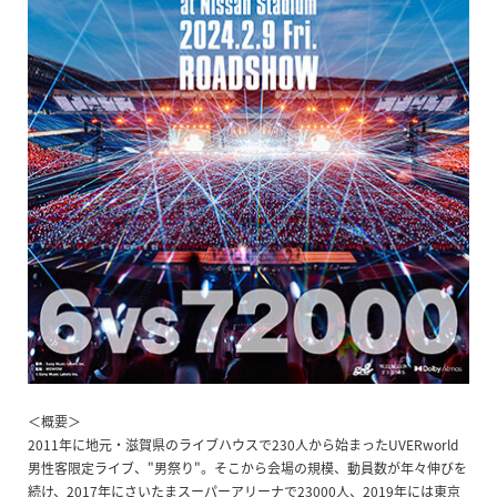
＜概要＞
2011年に地元・滋賀県のライブハウスで230人から始まったUVERworld
男性客限定ライブ、"男祭り"。そこから会場の規模、動員数が年々伸びを
続け、2017年にさいたまスーパーアリーナで23000人、2019年には東京