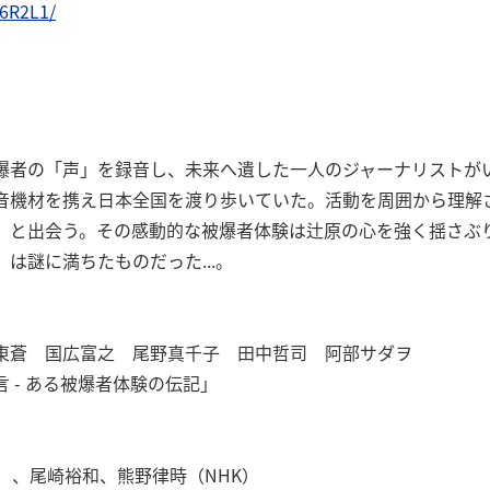
96R2L1/
爆者の「声」を録音し、未来へ遺した一人のジャーナリストが
音機材を携え日本全国を渡り歩いていた。活動を周囲から理解
）と出会う。その感動的な被爆者体験は辻原の心を強く揺さぶ
は謎に満ちたものだった...。
東蒼 国広富之 尾野真千子 田中哲司 阿部サダヲ
 - ある被爆者体験の伝記」
）、尾崎裕和、熊野律時（NHK）