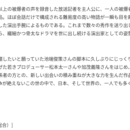
以上の被爆者の声を録音した放送記者を主人公に、一人の被爆
品。ほぼ会話だけで構成される難易度の高い物語が一瞬も目を
した演出手腕によるものである。これまで数々の秀作を送り出
ら、繊細かつ骨太なドラマを世に出し続ける演出家としての姿
緒したいと願っていた池端俊策さんの脚本に久しぶりにじっく
げた若きプロデューサー松本太一さんや加茂義隆さんをはじめ
係者の方との、新しい出会いの積み重ねが大きな力を生んだ作
戦争が絶えないこの世の中で、日本、そして世界の、一人でも多
総合）]