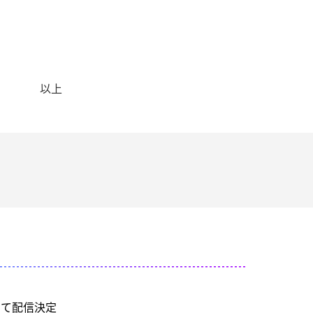
上
にて配信決定