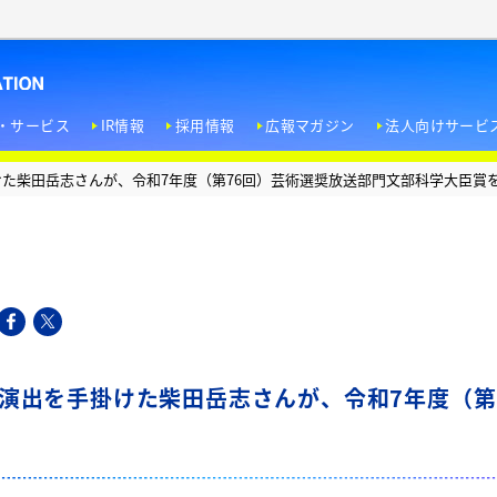
・サービス
IR情報
採用情報
広報マガジン
法人向けサービ
た柴田岳志さんが、令和7年度（第76回）芸術選奨放送部門文部科学大臣賞
＜経営方針＞
エンターテインメント文化への寄与
トップメッセージ
ドラマW
新卒採用
ホテル用視聴サービス
＜業績・財務情報＞
人権尊重
会社概要
ノンフィクションW
インターンシップ
企業タイアップ
＜IR資料室＞
EI
役員紹介
WOWOW FILMS
キャリア採用
＜株式情報＞
社員の働きがい向上とエンパワーメント
事業内容
WOWOW Lab
障がい者採用
演出を手掛けた柴田岳志さんが、令和7年度（第
IRカレンダー
環境への取り組み
企業理念 / パーパス / ビジョン
受賞歴
個人投資家の皆さま
行動指針 / 企業行動規範 / リスク管理方針 / 反社会的勢力排除ポリシー
WOWOW放送センター