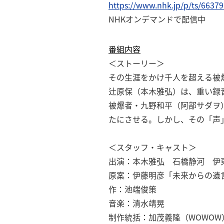
https://www.nhk.jp/p/ts/6637
NHKオンデマンドで配信中
番組内容
＜ストーリー＞
その生涯をかけ千人を超える被
辻原保（本木雅弘）は、重い録
被爆者・九野和平（阿部サダヲ
たにさせる。しかし、その「声」
＜スタッフ・キャスト＞
出演：本木雅弘 石橋静河 伊
原案：伊藤明彦「未来からの遺言
作：池端俊策
音楽：清水靖晃
制作統括：加茂義隆（WOWOW