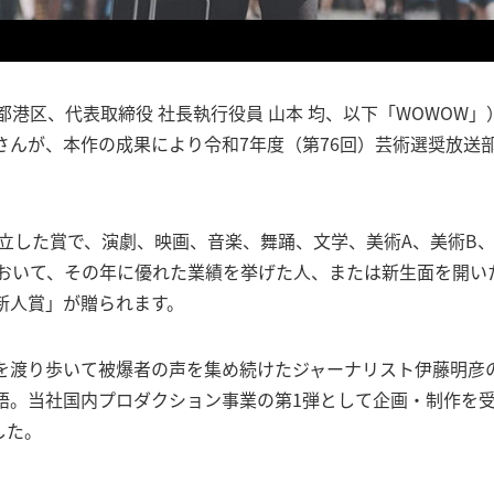
都港区、代表取締役 社長執行役員 ⼭本 均、以下「WOWOW
さんが、本作の成果により令和7年度（第76回）芸術選奨放送
設立した賞で、演劇、映画、音楽、舞踊、文学、美術A、美術B
において、その年に優れた業績を挙げた人、または新生面を開い
新人賞」が贈られます。
を渡り歩いて被爆者の声を集め続けたジャーナリスト伊藤明彦
語。当社国内プロダクション事業の第1弾として企画・制作を受注
した。