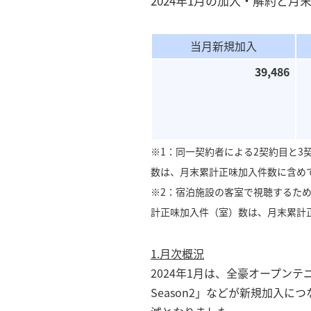
2024年1月の加入・解約と
当月新規加入
39,486
※1：同一契約者による2契約目と3
数は、月末累計正味加入件数に含め
※2：宿泊施設の客室で視聴するた
計正味加入件（室）数は、月末累計
1.月次概況
2024年1月は、全豪オープンテ
Season2」などが新規加入