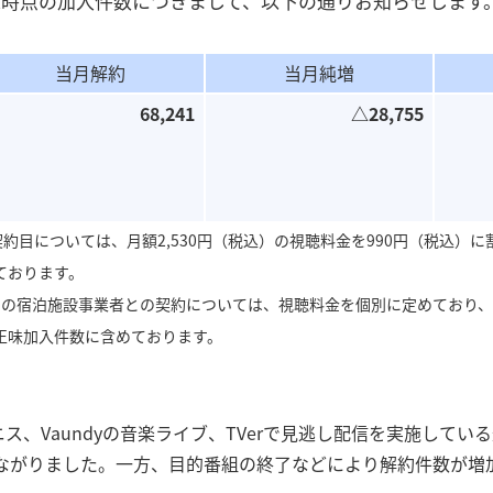
月末時点の加入件数につきまして、以下の通りお知らせします
＜その他IR関連情報＞
沿革
夢中のトビラボ
当月解約
当月純増
＜アーカイブ＞30周年サイト
68,241
△28,755
契約目については、月額2,530円（税込）の視聴料金を990円（税込）
ております。
めの宿泊施設事業者との契約については、視聴料金を個別に定めており
正味加入件数に含めております。
ニス、Vaundyの音楽ライブ、TVerで見逃し配信を実施してい
につながりました。一方、目的番組の終了などにより解約件数が