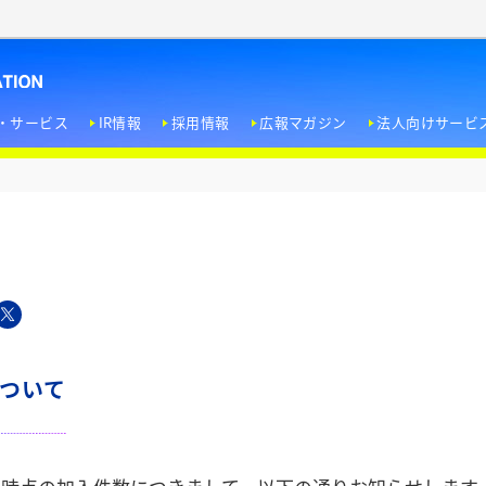
・サービス
IR情報
採用情報
広報マガジン
法人向けサービ
＜経営方針＞
エンターテインメント文化への寄与
トップメッセージ
ドラマW
新卒採用
ホテル用視聴サービス
＜業績・財務情報＞
人権尊重
会社概要
ノンフィクションW
インターンシップ
企業タイアップ
＜IR資料室＞
EI
役員紹介
WOWOW FILMS
キャリア採用
＜株式情報＞
社員の働きがい向上とエンパワーメント
事業内容
WOWOW Lab
障がい者採用
について
IRカレンダー
環境への取り組み
企業理念 / パーパス / ビジョン
受賞歴
個人投資家の皆さま
行動指針 / 企業行動規範 / リスク管理方針 / 反社会的勢力排除ポリシー
WOWOW放送センター