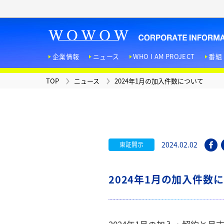
企業情報
ニュース
WHO I AM PROJECT
番組
TOP
ニュース
2024年1月の加入件数について
TOP
ニュース
WHO I AM PROJECT
お問い合わせ
広報マガジン
「ＦＥＡＴＵＲＥＳ！」
企業情報
番組・サービス
IR情報
採用情報
法人向けサービス
サステナビリティへの取り
組み
D
2024.02.02
東証開示
2024年1月の加入件数