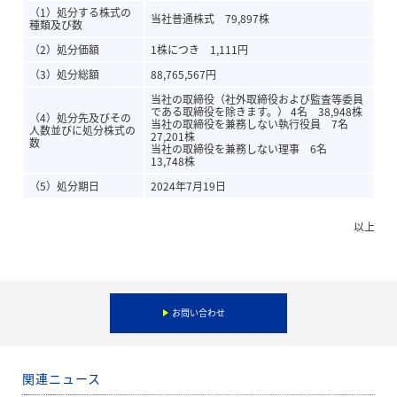
（1）処分する株式の
当社普通株式 79,897株
種類及び数
（2）処分価額
1株につき 1,111円
（3）処分総額
88,765,567円
当社の取締役（社外取締役および監査等委員
である取締役を除きます。） 4名 38,948株
（4）処分先及びその
当社の取締役を兼務しない執行役員 7名
人数並びに処分株式の
27,201株
数
当社の取締役を兼務しない理事 6名
13,748株
（5）
処分期日
2024年7月19日
以上
お問い合わせ
関連ニュース