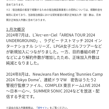
含めております。
※2：宿泊施設の客室で視聴するための宿泊施設事業者との契約については、視聴料金を
個別に定めており、当該宿泊施設における契約客室の累計正味加入件（室）数は、月末
累計正味加入件数に含めております。
1.月次概況
2024年7月は、L'Arc~en~Ciel「ARENA TOUR 2024
UNDERGROUND」、ラグビー テストマッチ 2024 イン
ターナショナル シリーズ、LPGA女子ゴルフツアーなど
が新規加入につながりました。一方、目的番組の終了
などにより解約件数が増加したため、正味加入件数は
純減となりました。
2024年8月は、NewJeans Fan Meeting 'Bunnies Camp
2024 Tokyo Dome'、連続ドラマW 密告はうたう2
警視庁監察ファイル、COMPLEX 東京ドームLIVE 2024
～日本一心～、SUMMER SONIC 2024などを放送・配
信する予定です。
※過去の加入件数推移は、「
IRサイト
」をご覧ください。