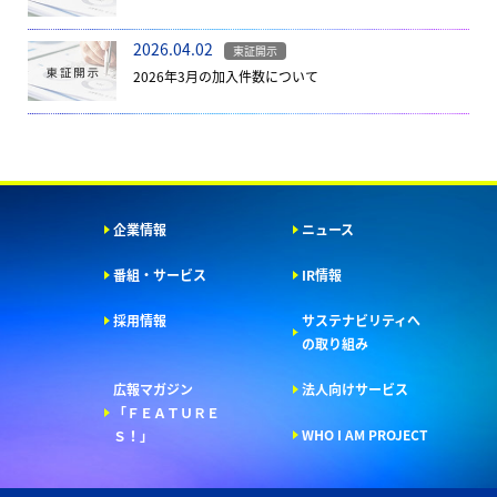
2026.04.02
東証開示
2026年3月の加入件数について
企業情報
ニュース
番組・サービス
IR情報
採用情報
サステナビリティへ
の取り組み
広報マガジン
法人向けサービス
「ＦＥＡＴＵＲＥ
WHO I AM PROJECT
Ｓ！」