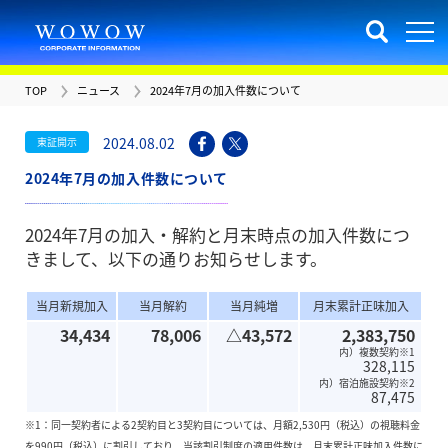
TOP
ニュース
2024年7月の加入件数について
2024.08.02
東証開示
2024年7月の加入件数について
2024年7月の加入・解約と月末時点の加入件数につ
きまして、以下の通りお知らせします。
当月新規加入
当月解約
当月純増
月末累計正味加入
34,434
78,006
△43,572
2,383,750
内）複数契約※1
328,115
内）宿泊施設契約※2
87,475
※1：同一契約者による2契約目と3契約目については、月額2,530円（税込）の視聴料金
を990円（税込）に割引しており、当該割引制度の適用件数は、月末累計正味加入件数に