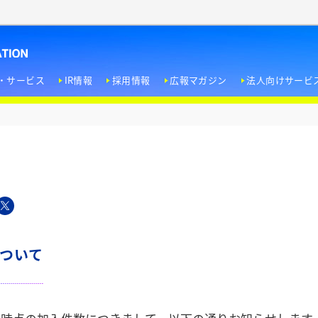
・サービス
IR情報
採用情報
広報マガジン
法人向けサービ
＜経営方針＞
エンターテインメント文化への寄与
トップメッセージ
ドラマW
新卒採用
ホテル用視聴サービス
＜業績・財務情報＞
人権尊重
会社概要
ノンフィクションW
インターンシップ
企業タイアップ
＜IR資料室＞
EI
役員紹介
WOWOW FILMS
キャリア採用
＜株式情報＞
社員の働きがい向上とエンパワーメント
事業内容
WOWOW Lab
障がい者採用
について
IRカレンダー
環境への取り組み
企業理念 / パーパス / ビジョン
受賞歴
個人投資家の皆さま
行動指針 / 企業行動規範 / リスク管理方針 / 反社会的勢力排除ポリシー
WOWOW放送センター