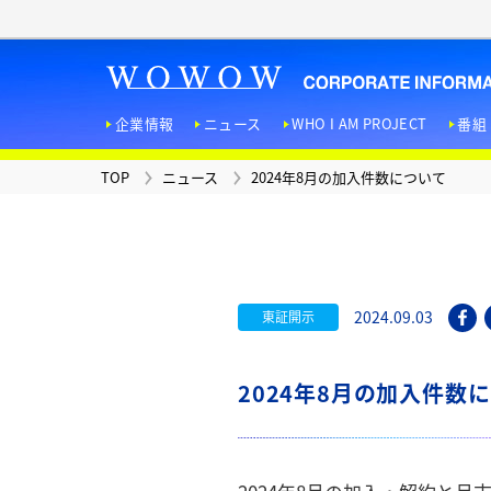
企業情報
ニュース
WHO I AM PROJECT
番組
TOP
ニュース
2024年8月の加入件数について
TOP
ニュース
WHO I AM PROJECT
お問い合わせ
広報マガジン
「ＦＥＡＴＵＲＥＳ！」
企業情報
番組・サービス
IR情報
採用情報
法人向けサービス
サステナビリティへの取り
組み
D
2024.09.03
東証開示
2024年8月の加入件数