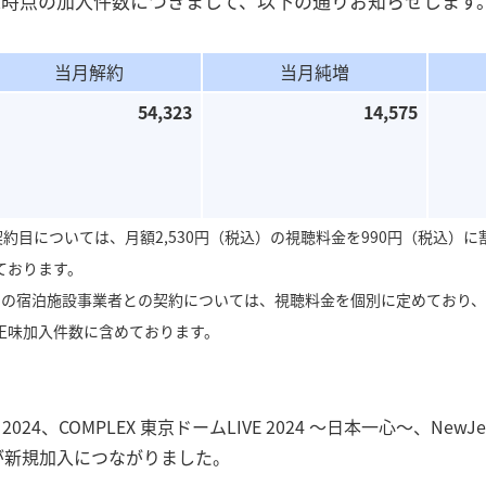
月末時点の加入件数につきまして、以下の通りお知らせします
＜その他IR関連情報＞
沿革
夢中のトビラボ
当月解約
当月純増
＜アーカイブ＞30周年サイト
54,323
14,575
契約目については、月額2,530円（税込）の視聴料金を990円（税込）
ております。
めの宿泊施設事業者との契約については、視聴料金を個別に定めており
正味加入件数に含めております。
2024、COMPLEX 東京ドームLIVE 2024 ～日本一心～、NewJeans F
e'などが新規加入につながりました。