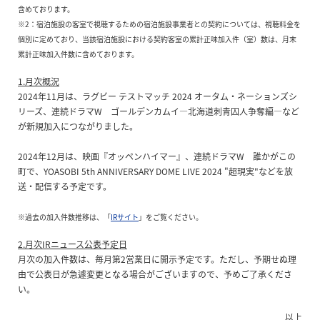
含めております。
※2：宿泊施設の客室で視聴するための宿泊施設事業者との契約については、視聴料金を
個別に定めており、当該宿泊施設における契約客室の累計正味加入件（室）数は、月末
累計正味加入件数に含めております。
1.月次概況
2024年11月は、ラグビー テストマッチ 2024 オータム・ネーションズシ
リーズ、連続ドラマW ゴールデンカムイ―北海道刺青囚人争奪編―など
が新規加入につながりました。
2024年12月は、映画『オッペンハイマー』、連続ドラマW 誰かがこの
町で、YOASOBI 5th ANNIVERSARY DOME LIVE 2024 "超現実"などを放
送・配信する予定です。
※過去の加入件数推移は、「
IRサイト
」をご覧ください。
2.月次IRニュース公表予定日
月次の加入件数は、毎月第2営業日に開示予定です。ただし、予期せぬ理
由で公表日が急遽変更となる場合がございますので、予めご了承くださ
い。
以上