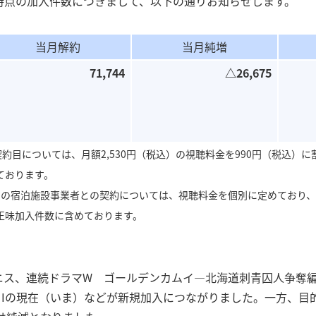
末時点の加入件数につきまして、以下の通りお知らせします。
＜その他IR関連情報＞
沿革
夢中のトビラボ
当月解約
当月純増
＜アーカイブ＞30周年サイト
71,744
△26,675
契約目については、月額2,530円（税込）の視聴料金を990円（税込）
ております。
めの宿泊施設事業者との契約については、視聴料金を個別に定めており
正味加入件数に含めております。
ス、連続ドラマW ゴールデンカムイ―北海道刺青囚人争奪編―、7 S
NJIの現在（いま）などが新規加入につながりました。一方、目