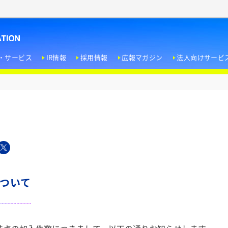
・サービス
IR情報
採用情報
広報マガジン
法人向けサービ
＜経営方針＞
エンターテインメント文化への寄与
トップメッセージ
ドラマW
新卒採用
ホテル用視聴サービス
＜業績・財務情報＞
人権尊重
会社概要
ノンフィクションW
インターンシップ
企業タイアップ
＜IR資料室＞
EI
役員紹介
WOWOW FILMS
キャリア採用
＜株式情報＞
社員の働きがい向上とエンパワーメント
事業内容
WOWOW Lab
障がい者採用
について
IRカレンダー
環境への取り組み
企業理念 / パーパス / ビジョン
受賞歴
個人投資家の皆さま
行動指針 / 企業行動規範 / リスク管理方針 / 反社会的勢力排除ポリシー
WOWOW放送センター