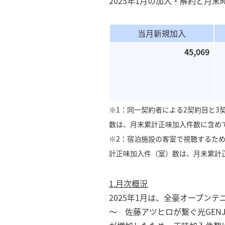
2025年1月の加入・解約と月
当月新規加入
45,069
※1：同一契約者による2契約目と3
数は、月末累計正味加入件数に含め
※2：宿泊施設の客室で視聴するた
計正味加入件（室）数は、月末累計
1.月次概況
2025年1月は、全豪オープンテニ
～ 佐藤アツヒロが繋ぐ光GE