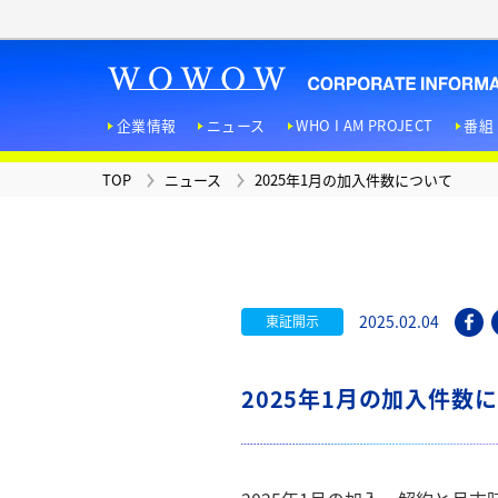
企業情報
ニュース
WHO I AM PROJECT
番組
TOP
ニュース
2025年1月の加入件数について
TOP
ニュース
WHO I AM PROJECT
お問い合わせ
広報マガジン
「ＦＥＡＴＵＲＥＳ！」
企業情報
番組・サービス
IR情報
採用情報
法人向けサービス
サステナビリティへの取り
組み
D
2025.02.04
東証開示
2025年1月の加入件数