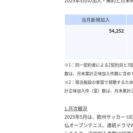
2025年5月の加入・解約と月
当月新規加入
54,252
※1：同一契約者による2契約目と3
数は、月末累計正味加入件数に含め
※2：宿泊施設の客室で視聴するた
計正味加入件（室）数は、月末累計
1.月次概況
2025年5月は、欧州サッカー 
仏オープンテニス、連続ドラマW