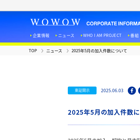
企業情報
ニュース
WHO I AM PROJECT
番組
TOP
ニュース
2025年5月の加入件数について
TOP
ニュース
WHO I AM PROJECT
お問い合わせ
広報マガジン
「ＦＥＡＴＵＲＥＳ！」
企業情報
番組・サービス
IR情報
採用情報
法人向けサービス
サステナビリティへの取り
組み
D
2025.06.03
東証開示
2025年5月の加入件数