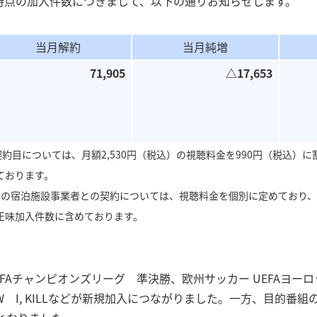
末時点の加入件数につきまして、以下の通りお知らせします。
＜その他IR関連情報＞
沿革
夢中のトビラボ
当月解約
当月純増
＜アーカイブ＞30周年サイト
71,905
△17,653
契約目については、月額2,530円（税込）の視聴料金を990円（税込）
ております。
めの宿泊施設事業者との契約については、視聴料金を個別に定めており
正味加入件数に含めております。
UEFAチャンピオンズリーグ 準決勝、欧州サッカー UEFAヨ
 I, KILLなどが新規加入につながりました。一方、目的番