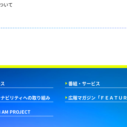
について
ース
番組・サービス
テナビリティへの取り組み
広報マガジン
「ＦＥＡＴＵ
I AM PROJECT