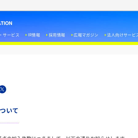
・サービス
IR情報
採用情報
広報マガジン
法人向けサービ
＜経営方針＞
エンターテインメント文化への寄与
トップメッセージ
ドラマW
新卒採用
ホテル用視聴サービス
＜業績・財務情報＞
人権尊重
会社概要
ノンフィクションW
インターンシップ
企業タイアップ
＜IR資料室＞
EI
役員紹介
WOWOW FILMS
キャリア採用
＜株式情報＞
社員の働きがい向上とエンパワーメント
事業内容
WOWOW Lab
障がい者採用
について
IRカレンダー
環境への取り組み
企業理念 / パーパス / ビジョン
受賞歴
個人投資家の皆さま
行動指針 / 企業行動規範 / リスク管理方針 / 反社会的勢力排除ポリシー
WOWOW放送センター