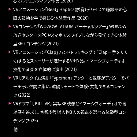
るマルチエンディング作品（2020）
VRアニメーション「Beat」 Haptics(触覚)デバイスで聴診器の心
臓の鼓動を手で感じる体験型作品（2020）
VRコンテンツ「WOWOW TATSUMIバーチャルツアー」 WOWOW
放送センターをPCやスマホでスワイプしながら見学できる体験
型360°コンテンツ（2021）
VRアニメーション「Clap」 ハンドトラッキングで「Clap＝手をたた
く」するとストーリーが進行するVR作品。イマーシブオーディオ
技術で音楽を立体的に演出（2021）
VRリアルタイム演劇「Typeman」 アクターと観客がアバターでバ
ーチャル空間に集い、遠隔リモートで体験・共創できるコンテン
ツ（2022）
VRドラマ「I, KILL VR」 実写8K映像とイマーシブオーディオで臨
場感を追求し、客観や登場人物3人の視点を選べる体験型コン
テンツ（2025）
他