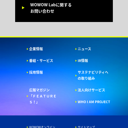
WOWOW Labに関する
お問い合わせ
企業情報
ニュース
番組・サービス
IR情報
採用情報
サステナビリティへ
の取り組み
広報マガジン
法人向けサービス
「ＦＥＡＴＵＲＥ
WHO I AM PROJECT
Ｓ！」
WOWOWオンライン
サイトマップ