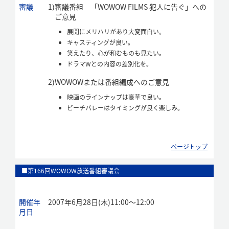
審議
1)
審議番組 「WOWOW FILMS 犯人に告ぐ」への
ご意見
展開にメリハリがあり大変面白い。
キャスティングが良い。
笑えたり、心が和むものも見たい。
ドラマWとの内容の差別化を。
2)
WOWOWまたは番組編成へのご意見
映画のラインナップは豪華で良い。
ビーチバレーはタイミングが良く楽しみ。
ページトップ
■第166回WOWOW放送番組審議会
開催年
2007年6月28日(木)11:00～12:00
月日