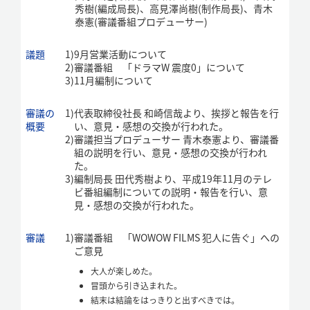
秀樹(編成局長)、高見澤尚樹(制作局長)、青木
泰憲(審議番組プロデューサー)
議題
1)
9月営業活動について
2)
審議番組 「ドラマW 震度0」について
3)
11月編制について
審議の
1)
代表取締役社長 和崎信哉より、挨拶と報告を行
概要
い、意見・感想の交換が行われた。
2)
審議担当プロデューサー 青木泰憲より、審議番
組の説明を行い、意見・感想の交換が行われ
た。
3)
編制局長 田代秀樹より、平成19年11月のテレ
ビ番組編制についての説明・報告を行い、意
見・感想の交換が行われた。
審議
1)
審議番組 「WOWOW FILMS 犯人に告ぐ」への
ご意見
大人が楽しめた。
冒頭から引き込まれた。
結末は結論をはっきりと出すべきでは。