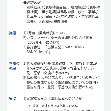
◆
WOWOW
和崎信哉(代表取締役会長)、廣瀬敏雄(代表取締
役社長)、黒水則顯(常務取締役・放送・事業統
括本部長)、国永正之(常務取締役・営業統括本
部長)、大熊和彦(編成部長)
議題
1)
4月度の営業状況について
2)
カスタマーセンターの番組関連問合せ状況
(2007年4月)について
3)
審議番組 「高橋真梨子 with HENRY
BAND"fiesta"」
審議の
1)
代表取締役社長 廣瀬敏雄より、挨拶と平成19
概要
年5月度の営業状況の説明・報告を行い、意
見・感想の交換が行われた。
2)
編成部長 大熊和彦より、平成19年6月のテレビ
番組の編成ならびに審議番組についての説明・
報告を行い、意見・感想の交換が行われた。
審議
1)
WOWOWまたは番組編成へのご意見
映画、海外ドラマは充実している。