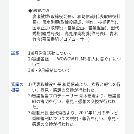
◆
WOWOW
廣瀬敏雄(取締役会長)、和崎信哉(代表取締役社
長)、黒水則顯(取締役編成、制作、技術担当)、
国永正之(取締役・営業企画、営業担当)、田代
秀樹(編成局長)、高見澤尚樹(制作局長)、青木
竹彦(審議番組プロデューサー)
議題
1)
8月営業活動について
2)
審議番組 「WOWOW FILMS 犯人に告ぐ」につ
いて
3)
8・9月編制について
審議の
1)
代表取締役社長 和崎信哉より、挨拶と報告を行
概要
い、意見・感想の交換が行われた。
2)
審議担当プロデューサー 青木泰憲より、審議番
組の説明を行い、意見・感想の交換が行われ
た。
3)
編制局長 田代秀樹より、2007年11月のテレビ
番組編制についての説明・報告を行い、意見・
感想の交換が行われた。