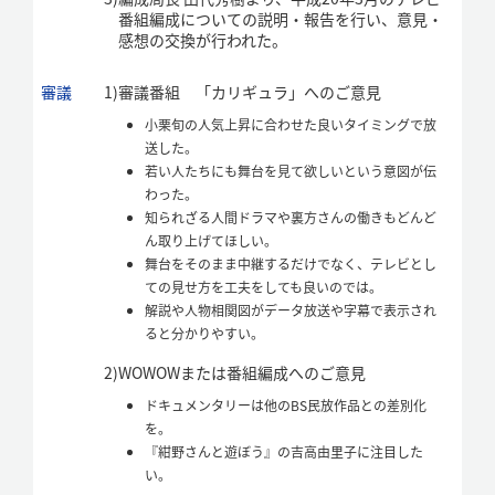
番組編成についての説明・報告を行い、意見・
感想の交換が行われた。
審議
1)
審議番組 「カリギュラ」へのご意見
小栗旬の人気上昇に合わせた良いタイミングで放
送した。
若い人たちにも舞台を見て欲しいという意図が伝
わった。
知られざる人間ドラマや裏方さんの働きもどんど
ん取り上げてほしい。
舞台をそのまま中継するだけでなく、テレビとし
ての見せ方を工夫をしても良いのでは。
解説や人物相関図がデータ放送や字幕で表示され
ると分かりやすい。
2)
WOWOWまたは番組編成へのご意見
ドキュメンタリーは他のBS民放作品との差別化
を。
『紺野さんと遊ぼう』の吉高由里子に注目した
い。