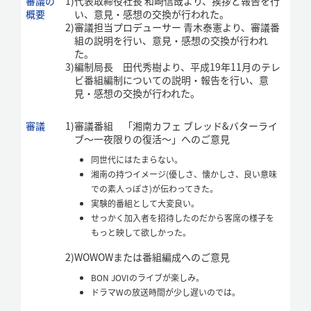
審議の
1)
代表取締役社長 和崎信哉より、挨拶と報告を行
概要
い、意見・感想の交換が行われた。
2)
審議担当プロデューサー 青木泰憲より、審議番
組の説明を行い、意見・感想の交換が行われ
た。
3)
編制局長 田代秀樹より、平成19年11月のテレ
ビ番組編制についての説明・報告を行い、意
見・感想の交換が行われた。
審議
1)
審議番組 「湘南カフェ ブレッド&バターライ
ブ～一夜限りの復活～」へのご意見
同世代にはたまらない。
湘南の持つイメージ(優しさ、懐かしさ、良い意味
での素人っぽさ)が伝わってきた。
実験的番組として大変良い。
せっかく加入者を招待したのだから客席の様子を
もっと映して欲しかった。
2)
WOWOWまたは番組編成へのご意見
BON JOVIのライブが楽しみ。
ドラマWの放送時間が少し遅いのでは。