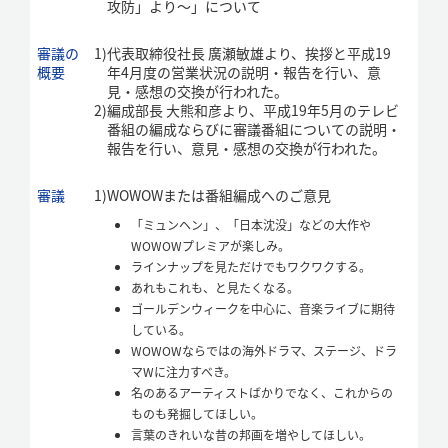
攻防」より～」について
審議の
1)
代表取締役社長 廣瀬敏雄より、挨拶と平成19
概要
年4月度の営業状況の説明・報告を行い、意
見・感想の交換が行われた。
2)
編成部長 大熊和彦より、平成19年5月のテレビ
番組の編成ならびに審議番組についての説明・
報告を行い、意見・感想の交換が行われた。
審議
1)
WOWOWまたは番組編成へのご意見
「ミュンヘン」、「日本沈没」などの大作や
WOWOWプレミアが楽しみ。
ラインナップを見ただけでもワクワクする。
あれもこれも、と見たくなる。
ゴールデンウィークを中心に、音楽ライブに期待
している。
WOWOWならではの海外ドラマ、ステージ、ドラ
マWに注力すべき。
名のあるアーティストばかりでなく、これからの
ものも発掘してほしい。
言葉のきれいな昔の邦画を増やしてほしい。