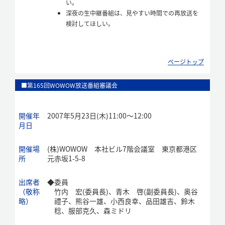
い。
深夜の生中継番組は、見やすい時間での再放送を
検討してほしい。
ページトップ
■第165回WOWOW放送番組審議会
開催年
2007年5月23日(木)11:00～12:00
月日
開催場
(株)WOWOW 本社ビル7階会議室 東京都港区
所
元赤坂1-5-8
出席者
◆
委員
（敬称
竹内 宏(委員長)、青木 啓(副委員長)、奥谷
略）
禮子、熊谷一雄、小西良幸、品田雄吉、鈴木
稔、服部克久、森ミドリ