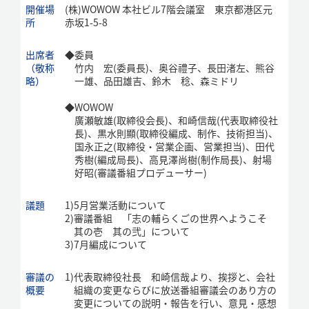
開催場
(株)WOWOW 本社ビル7階会議室 東京都港区元
所
赤坂1-5-8
出席者
◆
委員
（敬称
竹内 宏(委員長)、奥谷禮子、長田渚左、熊谷
略）
一雄、品田雄吉、鈴木 稔、森ミドリ
◆
WOWOW
廣瀬敏雄(取締役会長)、和崎信哉(代表取締役社
長)、黒水則顯(取締役編成、制作、技術担当)、
国永正之(取締役・営業企画、営業担当)、田代
秀樹(編成局長)、高見澤尚樹(制作局長)、射場
好昭(審議番組プロデューサー)
議題
1)
5月営業活動について
2)
審議番組 「志の輔らくごの世界へようこそ
其の壱 其の弐」について
3)
7月編成について
審議の
1)
代表取締役社長 和崎信哉より、挨拶と、会社
概要
組織の変更ならびに放送番組審議会のあり方の
変更についての説明・報告を行い、意見・感想