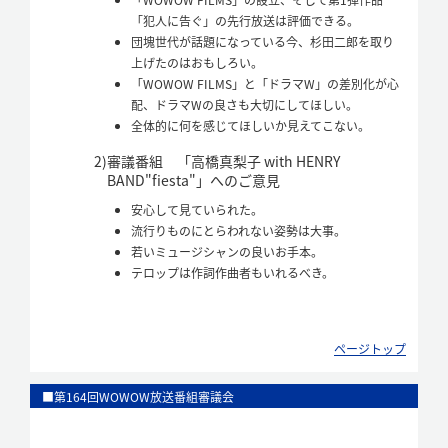
「WOWOW FILMS」の設立、そして第1弾作品
「犯人に告ぐ」の先行放送は評価できる。
団塊世代が話題になっている今、杉田二郎を取り
上げたのはおもしろい。
「WOWOW FILMS」と「ドラマW」の差別化が心
配、ドラマWの良さも大切にしてほしい。
全体的に何を感じてほしいか見えてこない。
2)
審議番組 「高橋真梨子 with HENRY
BAND"fiesta"」へのご意見
安心して見ていられた。
流行りものにとらわれない姿勢は大事。
若いミュージシャンの良いお手本。
テロップは作詞作曲者もいれるべき。
ページトップ
■第164回WOWOW放送番組審議会