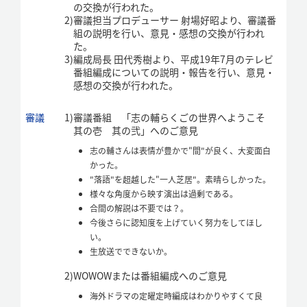
の交換が行われた。
2)
審議担当プロデューサー 射場好昭より、審議番
組の説明を行い、意見・感想の交換が行われ
た。
3)
編成局長 田代秀樹より、平成19年7月のテレビ
番組編成についての説明・報告を行い、意見・
感想の交換が行われた。
審議
1)
審議番組 「志の輔らくごの世界へようこそ
其の壱 其の弐」へのご意見
志の輔さんは表情が豊かで"間"が良く、大変面白
かった。
"落語"を超越した"一人芝居"。素晴らしかった。
様々な角度から映す演出は過剰である。
合間の解説は不要では？。
今後さらに認知度を上げていく努力をしてほし
い。
生放送でできないか。
2)
WOWOWまたは番組編成へのご意見
海外ドラマの定曜定時編成はわかりやすくて良