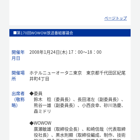
ページトップ
■第170回WOWOW放送番組審議会
開催年
2008年1月24日(木) 17：00～18：00
月日
開催場
ホテルニューオータニ東京 東京都千代田区紀尾
所
井町4丁目
出席者
◆
委員
（敬称
鈴木 稔（委員長）、長田渚左（副委員長）、
略）
熊谷一雄（副委員長）、小西良幸、砂川浩慶、
森ミドリ
◆
WOWOW
廣瀬敏雄（取締役会長）、和崎信哉（代表取締
役社長）、黒水則顯（取締役編成、制作、技術