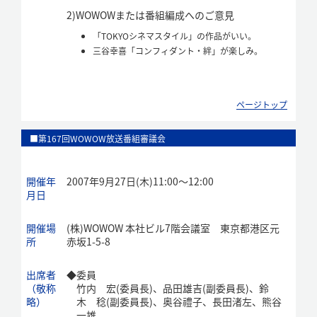
2)
WOWOWまたは番組編成へのご意見
「TOKYOシネマスタイル」の作品がいい。
三谷幸喜「コンフィダント・絆」が楽しみ。
ページトップ
■第167回WOWOW放送番組審議会
開催年
2007年9月27日(木)11:00～12:00
月日
開催場
(株)WOWOW 本社ビル7階会議室 東京都港区元
所
赤坂1-5-8
出席者
◆
委員
（敬称
竹内 宏(委員長)、品田雄吉(副委員長)、鈴
略）
木 稔(副委員長)、奥谷禮子、長田渚左、熊谷
一雄