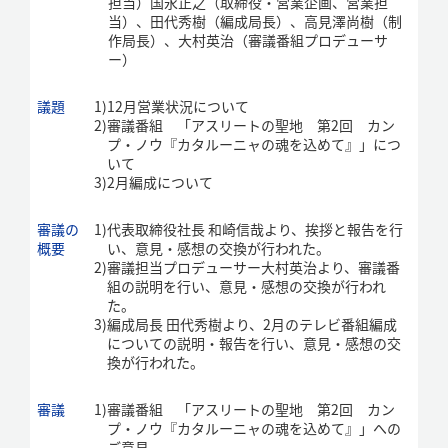
担当）国永正之（取締役・営業企画、営業担
当）、田代秀樹（編成局長）、高見澤尚樹（制
作局長）、大村英治（審議番組プロデューサ
ー）
議題
1)
12月営業状況について
2)
審議番組 「アスリートの聖地 第2回 カン
プ・ノウ『カタルーニャの魂を込めて』」につ
いて
3)
2月編成について
審議の
1)
代表取締役社長 和崎信哉より、挨拶と報告を行
概要
い、意見・感想の交換が行われた。
2)
審議担当プロデューサー大村英治より、審議番
組の説明を行い、意見・感想の交換が行われ
た。
3)
編成局長 田代秀樹より、2月のテレビ番組編成
についての説明・報告を行い、意見・感想の交
換が行われた。
審議
1)
審議番組 「アスリートの聖地 第2回 カン
プ・ノウ『カタルーニャの魂を込めて』」への
ご意見