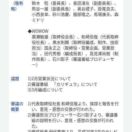
（敬称
鈴木 稔（委員長）、長田渚左（副委員長）、
略）
熊谷一雄（副委員長）、奥谷禮子、掛尾良夫、
小西良幸、砂川浩慶、服部隆之、馬場康夫、森
ミドリ
◆
WOWOW
廣瀬敏雄（取締役会長）、和崎信哉（代表取締
役社長）、黒水則顯（取締役編成、制作、技術
担当）国永正之（取締役・営業企画、営業担
当）、田代秀樹（編成局長）、高見澤尚樹（制
作局長）、石川彰子（審議番組プロデューサ
ー）
議題
1)
2月営業状況について
2)
審議番組 「カリギュラ」について
3)
3月編成について
審議の
1)
代表取締役社長 和崎信哉より、挨拶と報告を行
概要
い、意見・感想の交換が行われた。
2)
審議担当プロデューサー石川彰子より、審議番
組の説明を行い、意見・感想の交換が行われ
た。
3)
編成局長 田代秀樹より、平成20年3月のテレビ