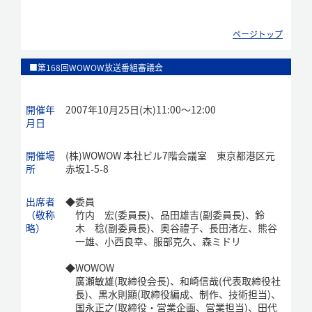
ページトップ
■第168回WOWOW放送番組審議会
開催年
2007年10月25日(木)11:00～12:00
月日
開催場
(株)WOWOW 本社ビル7階会議室 東京都港区元
所
赤坂1-5-8
出席者
◆
委員
（敬称
竹内 宏(委員長)、品田雄吉(副委員長)、鈴
略）
木 稔(副委員長)、奥谷禮子、長田渚左、熊谷
一雄、小西良幸、服部克久、森ミドリ
◆
WOWOW
廣瀬敏雄(取締役会長)、和崎信哉(代表取締役社
長)、黒水則顯(取締役編成、制作、技術担当)、
国永正之(取締役・営業企画、営業担当)、田代