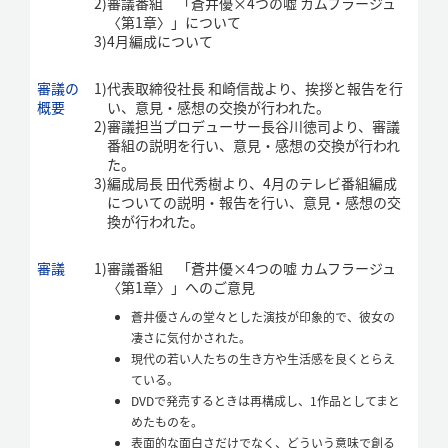
2)
審議番組 「蒼井優×4つの嘘 カムフラージュ
〈第1章〉」について
3)
4月編成について
審議の
1)
代表取締役社長 和崎信哉より、挨拶と報告を行
概要
い、意見・感想の交換が行われた。
2)
審議担当プロデューサー長谷川徳司より、審議
番組の説明を行い、意見・感想の交換が行われ
た。
3)
編成局長 田代秀樹より、4月のテレビ番組編成
についての説明・報告を行い、意見・感想の交
換が行われた。
審議
1)
審議番組 「蒼井優×4つの嘘 カムフラージュ
〈第1章〉」へのご意見
蒼井優さんの堂々とした演技が印象的で、彼女の
凄さに気付かされた。
現代の若い人たちの生き方や生活感を良くとらえ
ている。
DVDで発売するときは再構成し、1作品としてまと
めたものを。
表面的な面白さだけでなく、どういう意味で創る