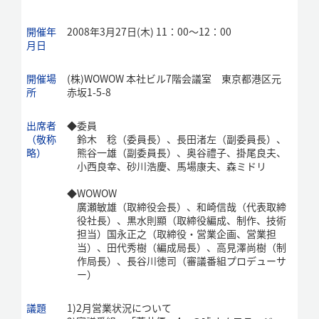
開催年
2008年3月27日(木) 11：00～12：00
月日
開催場
(株)WOWOW 本社ビル7階会議室 東京都港区元
所
赤坂1-5-8
出席者
◆
委員
（敬称
鈴木 稔（委員長）、長田渚左（副委員長）、
略）
熊谷一雄（副委員長）、奥谷禮子、掛尾良夫、
小西良幸、砂川浩慶、馬場康夫、森ミドリ
◆
WOWOW
廣瀬敏雄（取締役会長）、和崎信哉（代表取締
役社長）、黒水則顯（取締役編成、制作、技術
担当）国永正之（取締役・営業企画、営業担
当）、田代秀樹（編成局長）、高見澤尚樹（制
作局長）、長谷川徳司（審議番組プロデューサ
ー）
議題
1)
2月営業状況について