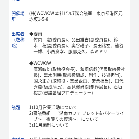
開催場
(株)WOWOW 本社ビル7階会議室 東京都港区元
所
赤坂1-5-8
出席者
◆
委員
（敬称
竹内 宏(委員長)、品田雄吉(副委員長)、鈴
略）
木 稔(副委員長)、奥谷禮子、長田渚左、熊谷
一雄、小西良幸、服部克久、森ミドリ
◆
WOWOW
廣瀬敏雄(取締役会長)、和崎信哉(代表取締役社
長)、黒水則顯(取締役編成、制作、技術担当)、
国永正之(取締役・営業企画、営業担当)、田代
秀樹(編成局長)、高見澤尚樹(制作局長)、石垣
裕之(審議番組プロデューサー)
議題
1)
10月営業活動について
2)
審議番組 「湘南カフェ ブレッド&バターライ
ブ～一夜限りの復活～」について
3)
11月編制について