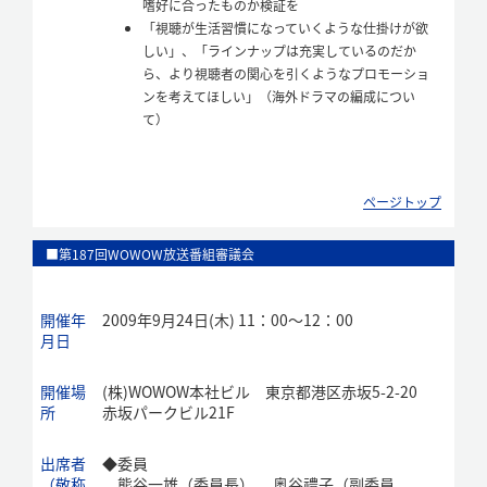
嗜好に合ったものか検証を
「視聴が生活習慣になっていくような仕掛けが欲
しい」、「ラインナップは充実しているのだか
ら、より視聴者の関心を引くようなプロモーショ
ンを考えてほしい」（海外ドラマの編成につい
て）
ページトップ
■第187回WOWOW放送番組審議会
開催年
2009年9月24日(木) 11：00～12：00
月日
開催場
(株)WOWOW本社ビル 東京都港区赤坂5-2-20
所
赤坂パークビル21F
出席者
◆
委員
（敬称
熊谷一雄（委員長）、 奥谷禮子（副委員