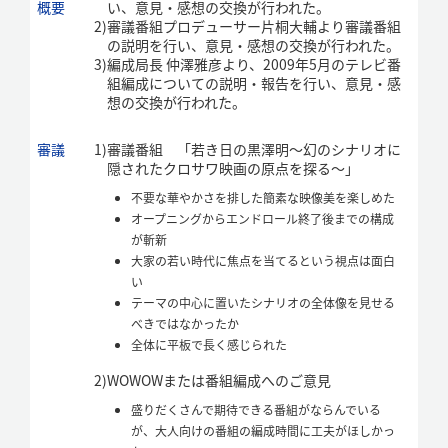
概要
い、意見・感想の交換が行われた。
2)
審議番組プロデューサー片桐大輔より審議番組
の説明を行い、意見・感想の交換が行われた。
3)
編成局長 仲澤雅彦より、2009年5月のテレビ番
組編成についての説明・報告を行い、意見・感
想の交換が行われた。
審議
1)
審議番組 「若き日の黒澤明～幻のシナリオに
隠されたクロサワ映画の原点を探る～」
不要な華やかさを排した簡素な映像美を楽しめた
オープニングからエンドロール終了後までの構成
が斬新
大家の若い時代に焦点を当てるという視点は面白
い
テーマの中心に置いたシナリオの全体像を見せる
べきではなかったか
全体に平板で長く感じられた
2)
WOWOWまたは番組編成へのご意見
盛りだくさんで期待できる番組がならんでいる
が、大人向けの番組の編成時間に工夫がほしかっ