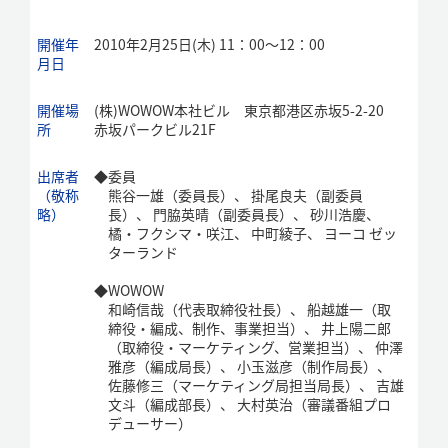
開催年
2010年2月25日(木) 11：00～12：00
月日
開催場
(株)WOWOW本社ビル 東京都港区赤坂5-2-20
所
赤坂パークビル21F
出席者
◆
委員
（敬称
熊谷一雄（委員長）、 掛尾良夫（副委員
略）
長）、 門脇英晴（副委員長）、 砂川浩慶、
橘・フクシマ・咲江、 中町綾子、 ヨーコ ゼッ
ターランド
◆
WOWOW
和崎信哉（代表取締役社長）、 船越雄一（取
締役・編成、制作、事業担当）、 井上陽二郎
（取締役・マーケティング、営業担当）、 仲澤
雅彦（編成局長）、 小玉滋彦（制作局長）、
佐藤修三（マーケティング局担当局長）、 吉雄
文斗（編成部長）、 大村英治（審議番組プロ
デューサー）