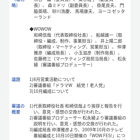
略）
長）、 森ミドリ（副委員長）、 掛尾良夫、 門
脇英晴、 砂川浩慶、 馬場康夫、 ヨーコ ゼッタ
ーランド
◆
WOWOW
和崎信哉（代表取締役社長）、 船越雄一（取
締役・編成、制作、事業担当）、 井上陽二郎
（取締役・マーケティング、営業担当）、 仲澤
雅彦（編成局長）、 小玉滋彦（制作局長）、
佐藤修三（マーケティング局担当局長）、 松永
綾（審議番組プロデューサー）
議題
1)
8月営業活動について
2)
審議番組「ドラマW 結党！老人党」
3)
10月編成について
審議の
1)
代表取締役社長 和崎信哉より挨拶と報告を行
概要
い、意見・感想の交換が行われた。
2)
審議番組プロデューサー 松永綾より審議番組の
説明を行い、意見・感想の交換が行われた。
3)
編成局長 仲澤雅彦より、2009年10月のテレビ
番組編成と10月10日開催の「WOW FES!」につ