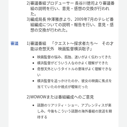
2)
審議番組プロデューサー 長谷川徳司より審議番
組の説明を行い、意見・感想の交換が行われ
た。
3)
編成局長 仲澤雅彦より、2009年7月のテレビ番
組編成についての説明・報告を行い、意見・感
想の交換が行われた。
審議
1)
審議番組 「クエスト～探求者たち～ その才
能は奇想天外 映画監督横浜聡子」
映画監督の悩み、孤独、迷いがよく伝わってきた
横浜監督がどういう人なのかよく理解ができた
奇想天外というタイトルの意味がよく理解できな
い
横浜監督を追っかけたのか、彼女の映画に焦点を
当てていたのか視点が曖昧だった
2)
WOWOWまたは番組編成へのご意見
話題のリアリティ・ショー、アプレンティスが楽
しみ。今後もこういう話題の海外番組の放送を期
待する