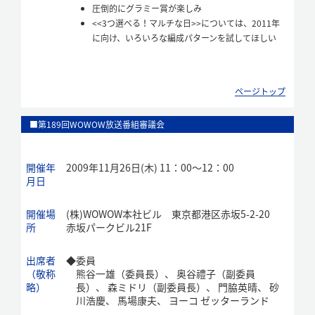
圧倒的にグラミー賞が楽しみ
<<3つ選べる！マルチな日>>については、2011年
に向け、いろいろな編成パターンを試してほしい
ページトップ
■第189回WOWOW放送番組審議会
開催年
2009年11月26日(木) 11：00～12：00
月日
開催場
(株)WOWOW本社ビル 東京都港区赤坂5-2-20
所
赤坂パークビル21F
出席者
◆
委員
（敬称
熊谷一雄（委員長）、 奥谷禮子（副委員
略）
長）、 森ミドリ（副委員長）、 門脇英晴、 砂
川浩慶、 馬場康夫、 ヨーコ ゼッターランド