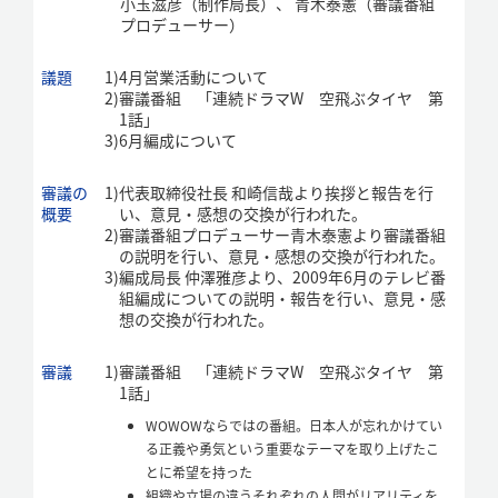
小玉滋彦（制作局長）、 青木泰憲（審議番組
プロデューサー）
議題
1)
4月営業活動について
2)
審議番組 「連続ドラマW 空飛ぶタイヤ 第
1話」
3)
6月編成について
審議の
1)
代表取締役社長 和崎信哉より挨拶と報告を行
概要
い、意見・感想の交換が行われた。
2)
審議番組プロデューサー青木泰憲より審議番組
の説明を行い、意見・感想の交換が行われた。
3)
編成局長 仲澤雅彦より、2009年6月のテレビ番
組編成についての説明・報告を行い、意見・感
想の交換が行われた。
審議
1)
審議番組 「連続ドラマW 空飛ぶタイヤ 第
1話」
WOWOWならではの番組。日本人が忘れかけてい
る正義や勇気という重要なテーマを取り上げたこ
とに希望を持った
組織や立場の違うそれぞれの人間がリアリティを