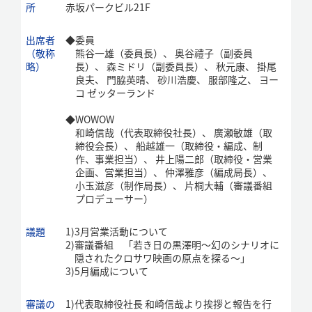
所
赤坂パークビル21F
出席者
◆
委員
（敬称
熊谷一雄（委員長）、 奥谷禮子（副委員
略）
長）、 森ミドリ（副委員長）、 秋元康、 掛尾
良夫、 門脇英晴、 砂川浩慶、 服部隆之、 ヨー
コ ゼッターランド
◆
WOWOW
和崎信哉（代表取締役社長）、 廣瀬敏雄（取
締役会長）、 船越雄一（取締役・編成、制
作、事業担当）、 井上陽二郎（取締役・営業
企画、営業担当）、 仲澤雅彦（編成局長）、
小玉滋彦（制作局長）、 片桐大輔（審議番組
プロデューサー）
議題
1)
3月営業活動について
2)
審議番組 「若き日の黒澤明～幻のシナリオに
隠されたクロサワ映画の原点を探る～」
3)
5月編成について
審議の
1)
代表取締役社長 和崎信哉より挨拶と報告を行