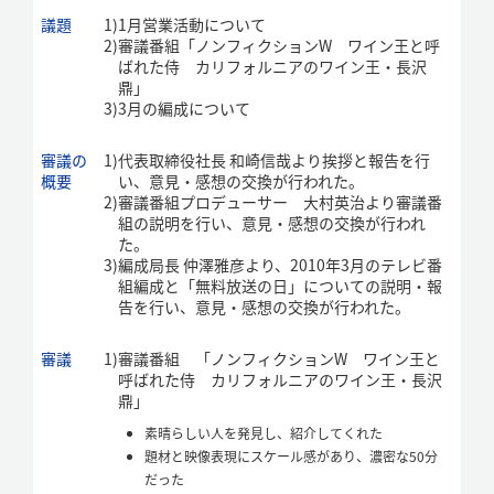
議題
1)
1月営業活動について
2)
審議番組「ノンフィクションW ワイン王と呼
ばれた侍 カリフォルニアのワイン王・長沢
鼎」
3)
3月の編成について
審議の
1)
代表取締役社長 和崎信哉より挨拶と報告を行
概要
い、意見・感想の交換が行われた。
2)
審議番組プロデューサー 大村英治より審議番
組の説明を行い、意見・感想の交換が行われ
た。
3)
編成局長 仲澤雅彦より、2010年3月のテレビ番
組編成と「無料放送の日」についての説明・報
告を行い、意見・感想の交換が行われた。
審議
1)
審議番組 「ノンフィクションW ワイン王と
呼ばれた侍 カリフォルニアのワイン王・長沢
鼎」
素晴らしい人を発見し、紹介してくれた
題材と映像表現にスケール感があり、濃密な50分
だった