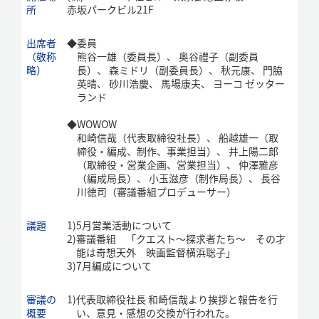
所
赤坂パークビル21F
出席者
◆
委員
（敬称
熊谷一雄（委員長）、 奥谷禮子（副委員
略）
長）、 森ミドリ（副委員長）、 秋元康、 門脇
英晴、 砂川浩慶、 馬場康夫、 ヨーコ ゼッター
ランド
◆
WOWOW
和崎信哉（代表取締役社長）、 船越雄一（取
締役・編成、制作、事業担当）、 井上陽二郎
（取締役・営業企画、営業担当）、 仲澤雅彦
（編成局長）、 小玉滋彦（制作局長）、 長谷
川徳司（審議番組プロデューサー）
議題
1)
5月営業活動について
2)
審議番組 「クエスト～探求者たち～ その才
能は奇想天外 映画監督横浜聡子」
3)
7月編成について
審議の
1)
代表取締役社長 和崎信哉より挨拶と報告を行
概要
い、意見・感想の交換が行われた。