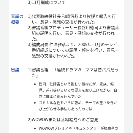
3)
11月編成について
審議の
1)
代表取締役社長 和崎信哉より挨拶と報告を行
概要
い、意見・感想の交換が行われた。
2)
審議番組プロデューサー長谷川徳司より審議番
組の説明を行い、意見・感想の交換が行われ
た。
3)
編成局長 仲澤雅彦より、2009年11月のテレビ
番組編成についての説明・報告を行い、意見・
感想の交換が行われた。
審議
1)
審議番組 「連続ドラマW ママは昔パパだっ
た」
性同一性障害という難しい題材だが、家族、偏
見、差別等いろいろな要素を取り上げながら、自
然に脚本に組み込んでいた
コミカルな色をさらに強め、テーマの重さを浮か
び上がらせる手法もあったのでは
2)
WOWOWまたは番組編成へのご意見
WOWOWプレミアやドキュメンタリーが視聴者の