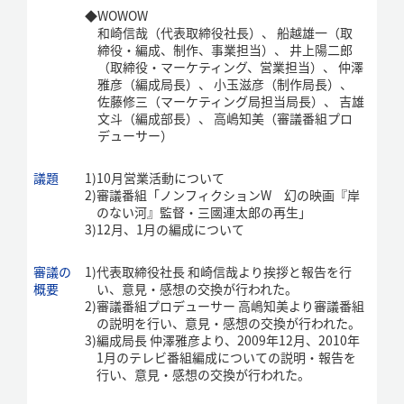
◆
WOWOW
和崎信哉（代表取締役社長）、 船越雄一（取
締役・編成、制作、事業担当）、 井上陽二郎
（取締役・マーケティング、営業担当）、 仲澤
雅彦（編成局長）、 小玉滋彦（制作局長）、
佐藤修三（マーケティング局担当局長）、 吉雄
文斗（編成部長）、 高嶋知美（審議番組プロ
デューサー）
議題
1)
10月営業活動について
2)
審議番組「ノンフィクションW 幻の映画『岸
のない河』監督・三國連太郎の再生」
3)
12月、1月の編成について
審議の
1)
代表取締役社長 和崎信哉より挨拶と報告を行
概要
い、意見・感想の交換が行われた。
2)
審議番組プロデューサー 高嶋知美より審議番組
の説明を行い、意見・感想の交換が行われた。
3)
編成局長 仲澤雅彦より、2009年12月、2010年
1月のテレビ番組編成についての説明・報告を
行い、意見・感想の交換が行われた。