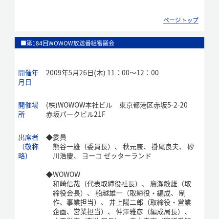
ページトップ
■第184回WOWOW放送番組審議会
開催年
2009年5月26日(木) 11：00～12：00
月日
開催場
(株)WOWOW本社ビル 東京都港区赤坂5-2-20
所
赤坂パークビル21F
出席者
◆
委員
（敬称
熊谷一雄（委員長）、 秋元康、 掛尾良夫、 砂
略）
川浩慶、 ヨーコ ゼッターランド
◆
WOWOW
和崎信哉（代表取締役社長）、 廣瀬敏雄（取
締役会長）、 船越雄一（取締役・編成、 制
作、事業担当）、 井上陽二郎（取締役・営業
企画、営業担当）、 仲澤雅彦（編成局長）、