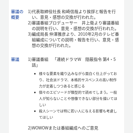
審議の
1)
代表取締役社長 和崎信哉より挨拶と報告を行
概要
い、意見・感想の交換が行われた。
2)
審議番組プロデューサー 井上衛より審議番組
の説明を行い、意見・感想の交換が行われた。
3)
編成局長 仲澤雅彦より、2010年2月のテレビ番
組編成についての説明・報告を行い、意見・感
想の交換が行われた。
審議
1)
審議番組 「連続ドラマW 隠蔽指令 第4・5
話」
様々な要素を織り込みながら面白く仕上がってお
り、社会派ドラマ、本格的サスペンスの高い制作
力が定着しつつあると感じる
個々のエピソードが類型的で読めてしまう。一般
人が知らないことや想像できない部分を描いてほ
しい
殺人シーンでは特に若い人に与える影響も考慮し
てほしい
2)
WOWOWまたは番組編成へのご意見