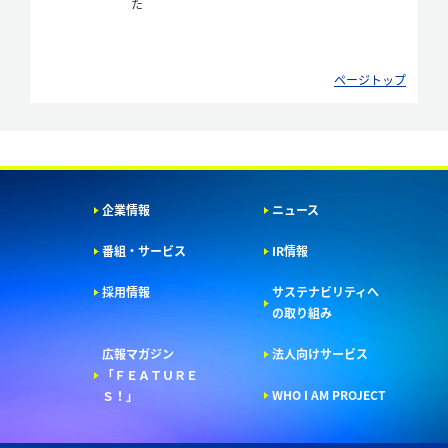
た
ページトップ
企業情報
ニュース
番組・サービス
IR情報
採用情報
サステナビリティへ
の取り組み
広報マガジン
法人向けサービス
「ＦＥＡＴＵＲＥ
WHO I AM PROJECT
Ｓ！」