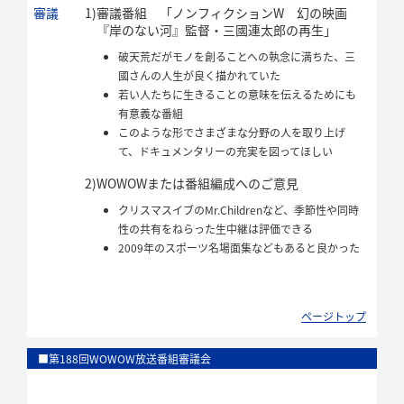
審議
1)
審議番組 「ノンフィクションW 幻の映画
『岸のない河』監督・三國連太郎の再生」
破天荒だがモノを創ることへの執念に満ちた、三
國さんの人生が良く描かれていた
若い人たちに生きることの意味を伝えるためにも
有意義な番組
このような形でさまざまな分野の人を取り上げ
て、ドキュメンタリーの充実を図ってほしい
2)
WOWOWまたは番組編成へのご意見
クリスマスイブのMr.Childrenなど、季節性や同時
性の共有をねらった生中継は評価できる
2009年のスポーツ名場面集などもあると良かった
ページトップ
■第188回WOWOW放送番組審議会