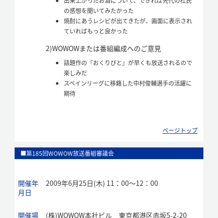
出来上がったお酒について、できれば先代の杜氏
の感想を聞いてみたかった
焼酎にあうレシピが出てきたが、画面に表示され
ていればもっと良かった
2)
WOWOWまたは番組編成へのご意見
話題作の『おくりびと』が早くも放送されるので
楽しみだ
スペインリーグに移籍した中村俊輔選手の活躍に
期待
ページトップ
■第185回WOWOW放送番組審議会
開催年
2009年6月25日(木) 11：00～12：00
月日
開催場
(株)WOWOW本社ビル 東京都港区赤坂5-2-20