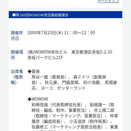
ページトップ
■第186回WOWOW放送番組審議会
開催年
2009年7月23日(木) 11：00～12：00
月日
開催場
(株)WOWOW本社ビル 東京都港区赤坂5-2-20
所
赤坂パークビル21F
出席者
◆
委員
（敬称
熊谷一雄（委員長）、 森ミドリ（副委員
略）
長）、 秋元康、 門脇英晴、 砂川浩慶、 馬場康
夫、 ヨーコ ゼッターランド
◆
WOWOW
和崎信哉（代表取締役社長）、 船越雄一（取
締役・編成、制作、事業担当）、 井上陽二郎
（取締役・マーケティング、営業担当）、 仲澤
雅彦（編成局長）、 小玉滋彦（制作局長）、
佐藤修三（マーケティング局担当局長）、 東重