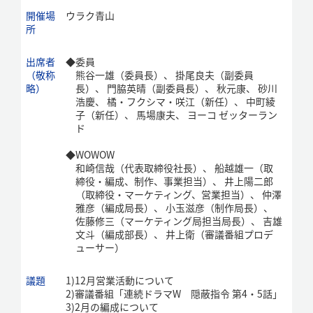
開催場
ウラク青山
所
出席者
◆
委員
（敬称
熊谷一雄（委員長）、 掛尾良夫（副委員
略）
長）、 門脇英晴（副委員長）、 秋元康、 砂川
浩慶、 橘・フクシマ・咲江（新任）、 中町綾
子（新任）、 馬場康夫、 ヨーコ ゼッターラン
ド
◆
WOWOW
和崎信哉（代表取締役社長）、 船越雄一（取
締役・編成、制作、事業担当）、 井上陽二郎
（取締役・マーケティング、営業担当）、 仲澤
雅彦（編成局長）、 小玉滋彦（制作局長）、
佐藤修三（マーケティング局担当局長）、 吉雄
文斗（編成部長）、 井上衛（審議番組プロデ
ューサー）
議題
1)
12月営業活動について
2)
審議番組「連続ドラマW 隠蔽指令 第4・5話」
3)
2月の編成について