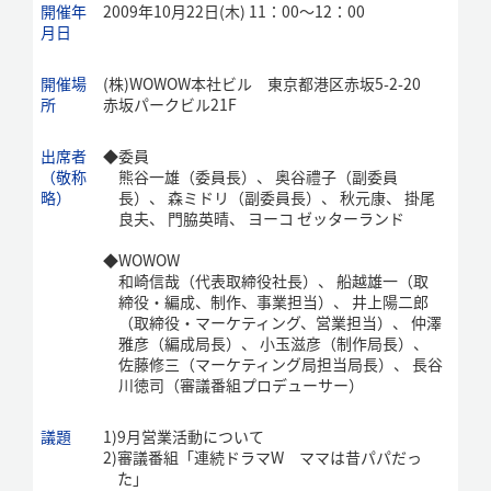
開催年
2009年10月22日(木) 11：00～12：00
月日
開催場
(株)WOWOW本社ビル 東京都港区赤坂5-2-20
所
赤坂パークビル21F
出席者
◆
委員
（敬称
熊谷一雄（委員長）、 奥谷禮子（副委員
略）
長）、 森ミドリ（副委員長）、 秋元康、 掛尾
良夫、 門脇英晴、 ヨーコ ゼッターランド
◆
WOWOW
和崎信哉（代表取締役社長）、 船越雄一（取
締役・編成、制作、事業担当）、 井上陽二郎
（取締役・マーケティング、営業担当）、 仲澤
雅彦（編成局長）、 小玉滋彦（制作局長）、
佐藤修三（マーケティング局担当局長）、 長谷
川徳司（審議番組プロデューサー）
議題
1)
9月営業活動について
2)
審議番組「連続ドラマW ママは昔パパだっ
た」